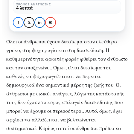
στη
ΧΡΌΝΟΣ ΑΝΆΓΝΩΣΗΣ
4 λεπτά
ψυχαγωγία
ΚΟΙΝΩΝΊΑ
ΠΟΛΙΤΙΣΜΌΣ
Το δικαίωμα των ΑμεΑ
f
𝕏
in
✉
στη ψυχαγωγία
Όλοι οι άνθρωποι έχουν δικαίωμα στον ελεύθερο
χρόνο, στη ψυχαγωγία και στη διασκέδαση. Η
καθημερινότητα αρκετές φορές φθείρει τον άνθρωπο
και τον αποξενώνει. Όμως, είναι δικαίωμα του
καθενός να ψυχαγωγείται και να περνάει
δημιουργικά ένα σημαντικό μέρος της ζωής του. Οι
άνθρωποι με ειδικές ανάγκες, λόγω της κατάστασής
τους δεν έχουν το εύρος επιλογών διασκέδασης που
μπορεί να έχουμε οι περισσότεροι. Αυτό, όμως, έχει
αρχίσει να αλλάζει και να βελτιώνεται
συστηματικά. Κυρίως αυτοί οι άνθρωποι πρέπει να