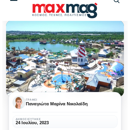
Αναζήτ
άρθρω
Το
ΓΡΆΦΕΙ
Παναγιώτα Μαρίνα Νικολαϊδη
δικαίωμα
των
ΔΗΜΟΣΙΕΎΤΗΚΕ
24 Ιουλίου, 2023
ΑμεΑ