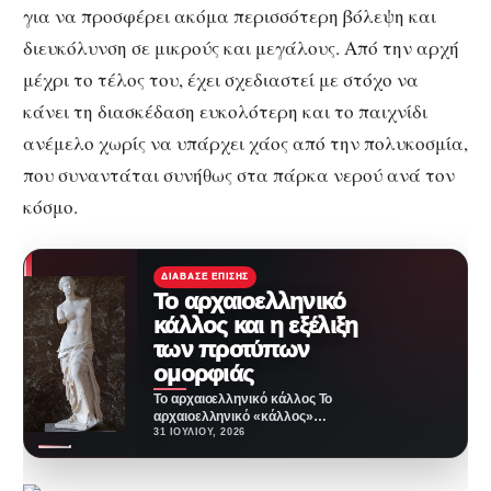
για να προσφέρει ακόμα περισσότερη βόλεψη και
διευκόλυνση σε μικρούς και μεγάλους. Από την αρχή
μέχρι το τέλος του, έχει σχεδιαστεί με στόχο να
κάνει τη διασκέδαση ευκολότερη και το παιχνίδι
ανέμελο χωρίς να υπάρχει χάος από την πολυκοσμία,
που συναντάται συνήθως στα πάρκα νερού ανά τον
κόσμο.
ΔΙΆΒΑΣΕ ΕΠΊΣΗΣ
Το αρχαιοελληνικό
κάλλος και η εξέλιξη
των προτύπων
ομορφιάς
Το αρχαιοελληνικό κάλλος Το
αρχαιοελληνικό «κάλλος»
αποδίδεται συνήθως ως
31 ΙΟΥΛΊΟΥ, 2026
«ομορφιά» και συσχετίζεται
τόσο με το γυναικείο…