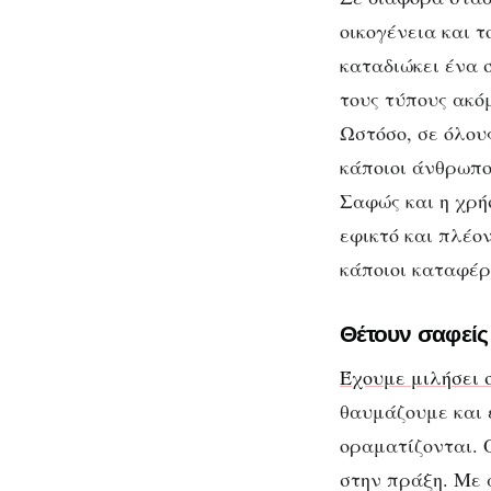
σε
όλους;
οικογένεια και τ
καταδιώκει ένα 
Γν
τους τύπους ακό
Ωστόσο, σε όλου
ν
κάποιοι άνθρωποι
Σαφώς και η χρήσ
εφικτό και πλέο
κάποιοι καταφέρ
Θέτουν σαφείς
Έχουμε μιλήσει 
θαυμάζουμε και 
οραματίζονται. 
στην πράξη. Με 