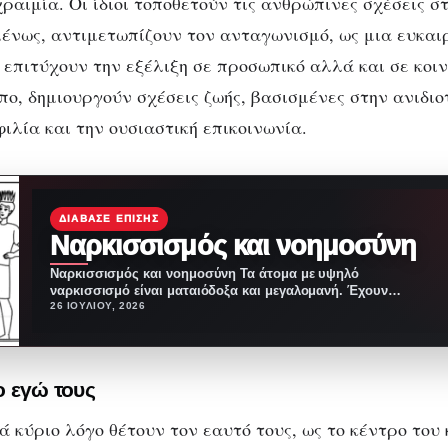
ραιμία. Οι ίδιοι τοποθετούν τις ανθρώπινες σχέσεις σ
ένως, αντιμετωπίζουν τον ανταγωνισμό, ως μια ευκαιρ
 επιτύχουν την εξέλιξη σε προσωπικό αλλά και σε κοιν
πο, δημιουργούν σχέσεις ζωής, βασισμένες στην ανιδι
φιλία και την ουσιαστική επικοινωνία.
ΔΙΆΒΑΣΕ ΕΠΊΣΗΣ
Nαρκισσισμός και νοημοσύνη
Nαρκισσισμός και νοημοσύνη Τα άτομα με υψηλό
ναρκισσισμό είναι ματαιόδοξα και μεγαλομανή. Έχουν
ένα έντονο αίσθημα…
26 ΙΟΥΛΊΟΥ, 2026
 εγώ τους
 κύριο λόγο θέτουν τον εαυτό τους, ως το κέντρο του 