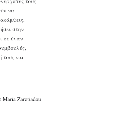
υνεργάτες τους
ούν να
ρακάμψεις.
ήσει στην
ι σε έναν
συμβουλές,
ή
τους και
Maria Zarotiadou