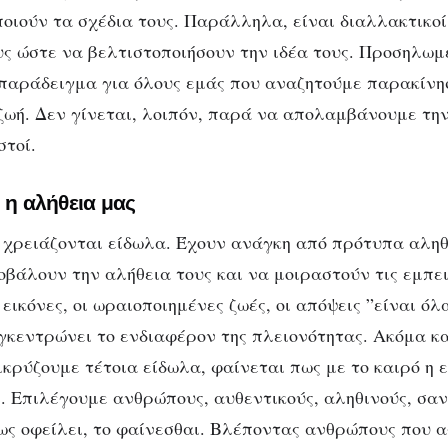
οιούν τα σχέδια τους. Παράλληλα, είναι διαλλακτικο
υς ώστε να βελτιστοποιήσουν την ιδέα τους. Προσηλωμ
παράδειγμα για όλους εμάς που αναζητούμε παρακίνη
ζωή. Δεν γίνεται, λοιπόν, παρά να απολαμβάνουμε τη
στοί.
: η αλήθεια μας
 χρειάζονται είδωλα. Έχουν ανάγκη από πρότυπα αληθ
οβάλουν την αλήθεια τους και να μοιραστούν τις εμπει
ικόνες, οι ωραιοποιημένες ζωές, οι απόψεις ”είναι όλ
γκεντρώνει το ενδιαφέρον της πλειονότητας. Ακόμα και
ικρύζουμε τέτοια είδωλα, φαίνεται πως με το καιρό η 
 Επιλέγουμε ανθρώπους, αυθεντικούς, αληθινούς, σαν 
 ως οφείλει, το φαίνεσθαι. Βλέποντας ανθρώπους που 