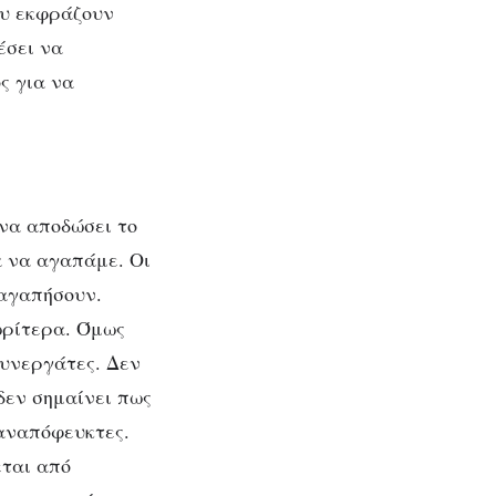
ου εκφράζουν
έσει να
ς για να
 να αποδώσει το
α να αγαπάμε. Οι
 αγαπήσουν.
ωρίτερα. Όμως
συνεργάτες. Δεν
δεν σημαίνει πως
 αναπόφευκτες.
εται από