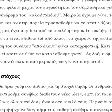
ους φίλους μέχρι τον εργοδότη και τον συμπαθητικό γε
σύνδρομο του ”καλού παιδιού”. Μοιραία έχουμε γίνει τ
ΨΥΧΟΛΟΓΊΑ
ώμη τρίτων: Μπορο
μη και αν στην πορεία προσπαθούμε να το αποτινάξου
ς μας έχει περάσει από το μυαλό η παρακάτω σκέψη. Π
α είμαστε αρεστοί 
 να είναι επιθυμητοί από όλους, να χαίρουν της εκτίμ
η του συνόλου ”από όλους” είναι καταχρηστική. Κάτι τ
όλους;
ν είμαστε σε θέση να καταλάβουμε γιατί. Ας δούμε όμ
νουν έστω και από μερικούς να γίνονται αρεστοί…
 στόχους
σε προηγούμενο άρθρο για τη στοχοθέτηση
. Οι άνθρωπ
εκτιμούμε συνήθως διαθέτουν νέες ιδέες, εμπνέονται κ
Όμως όλα αυτά δεν μένουν στο μυαλό τους. Περνούν α
ακριβή χρονοδιαγράμματα, καθαρή σκέψη και συγκεκρ