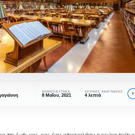
ΔΗΜΟΣΙΕΎΤΗΚΕ
ΧΡΌΝΟΣ ΑΝΆΓΝΩΣΗΣ
f
γαγιάννη
8 Μαΐου, 2021
4 λεπτά
ια της ζωής μας, μας έχει απασχολήσει η γνώμη τρίτων