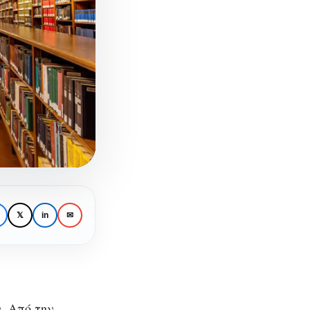
𝕏
in
✉
. Από την