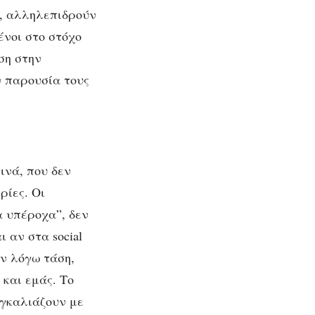
ί, αλληλεπιδρούν
ένοι στο στόχο
ση στην
ν παρουσία τους
ινά, που δεν
ρίες. Οι
α υπέροχα”, δεν
 αν στα social
εν λόγω τάση,
και εμάς. Το
αγκαλιάζουν με