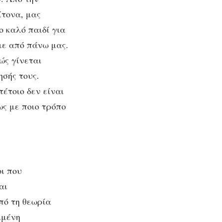
ίτονα, μας
ο καλό παιδί για
ύμε
με από πάνω μας.
ώς γίνεται
σε
ησής τους.
έτοιο δεν είναι
ως με ποιο τρόπο
οι που
αι
πό τη θεωρία
ιμένη