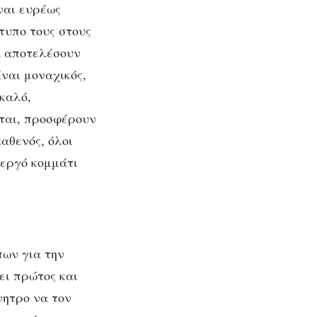
ναι ευρέως
τυπο τους στους
α αποτελέσουν
ίναι μοναχικός,
 καλό,
νται, προσφέρουν
αθενός, όλοι
νεργό κομμάτι
πων για την
ει πρώτος και
νητρο να τον