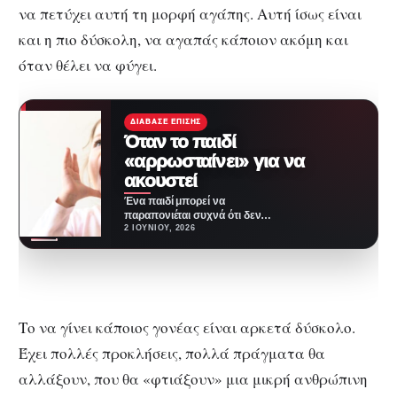
να πετύχει αυτή τη μορφή αγάπης. Αυτή ίσως είναι
και η πιο δύσκολη, να αγαπάς κάποιον ακόμη και
όταν θέλει να φύγει.
ΔΙΆΒΑΣΕ ΕΠΊΣΗΣ
Όταν το παιδί
«αρρωσταίνει» για να
ακουστεί
Ένα παιδί μπορεί να
παραπονιέται συχνά ότι δεν
νιώθει καλά. Θα σας πει ότι
2 ΙΟΥΝΊΟΥ, 2026
πονάει η…
Το να γίνει κάποιος γονέας είναι αρκετά δύσκολο.
Έχει πολλές προκλήσεις, πολλά πράγματα θα
αλλάξουν, που θα «φτιάξουν» μια μικρή ανθρώπινη