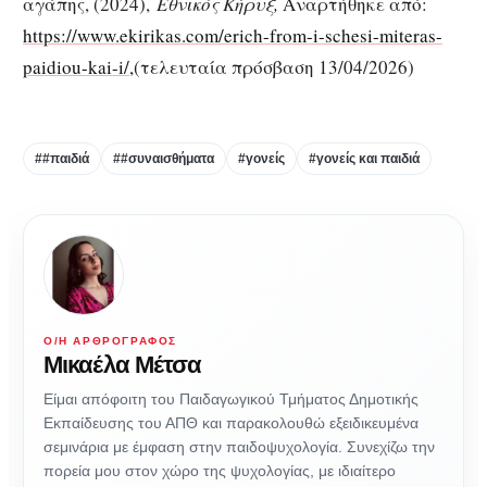
αγάπης, (2024),
Εθνικός Κήρυξ,
Αναρτήθηκε από:
https://www.ekirikas.com/erich-from-i-schesi-miteras-
paidiou-kai-i/,
(τελευταία πρόσβαση 13/04/2026)
##παιδιά
##συναισθήματα
#γονείς
#γονείς και παιδιά
Ο/Η ΑΡΘΡΟΓΡΆΦΟΣ
Μικαέλα Μέτσα
Είμαι απόφοιτη του Παιδαγωγικού Τμήματος Δημοτικής
Εκπαίδευσης του ΑΠΘ και παρακολουθώ εξειδικευμένα
σεμινάρια με έμφαση στην παιδοψυχολογία. Συνεχίζω την
πορεία μου στον χώρο της ψυχολογίας, με ιδιαίτερο