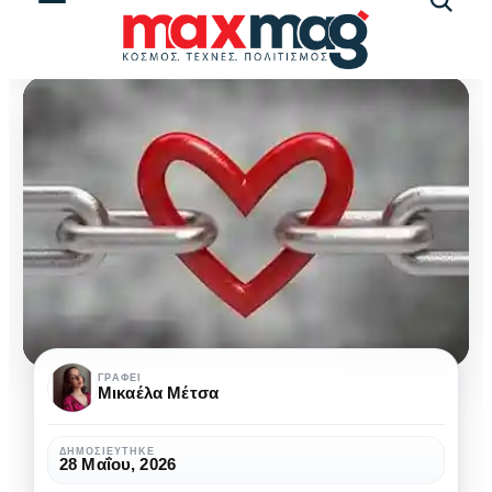
Αναζήτ
άρθρω
Γιατί
ΓΡΆΦΕΙ
Μικαέλα Μέτσα
η
γονεϊκή
ΔΗΜΟΣΙΕΎΤΗΚΕ
28 Μαΐου, 2026
αγάπη