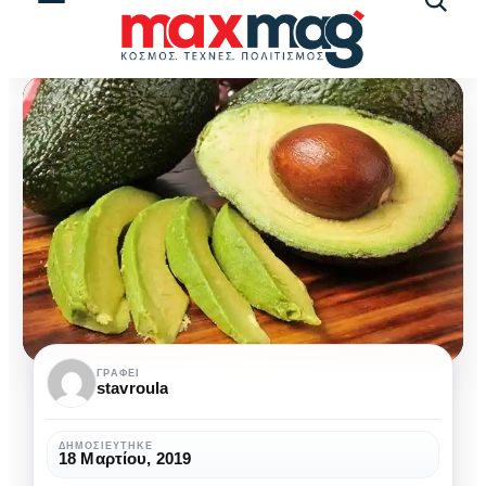
Αναζήτ
άρθρω
Αβοκάντο:
ΓΡΆΦΕΙ
stavroula
Τα
πολύτιμα
ΔΗΜΟΣΙΕΎΤΗΚΕ
18 Μαρτίου, 2019
οφέλη