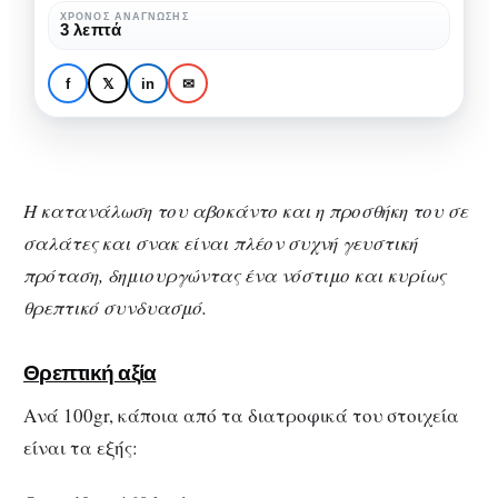
του
ΧΡΌΝΟΣ ΑΝΆΓΝΩΣΗΣ
3 λεπτά
ΣΏΜΑ & ΥΓΕΊΑ
Αβοκάντο: Τα πολύτιμα
f
𝕏
in
✉
οφέλη του
Η κατανάλωση του αβοκάντο και η προσθήκη του σε
σαλάτες και σνακ είναι πλέον συχνή γευστική
πρόταση, δημιουργώντας ένα νόστιμο και κυρίως
θρεπτικό συνδυασμό.
Θρεπτική αξία
Ανά 100gr, κάποια από τα διατροφικά του στοιχεία
είναι τα εξής: