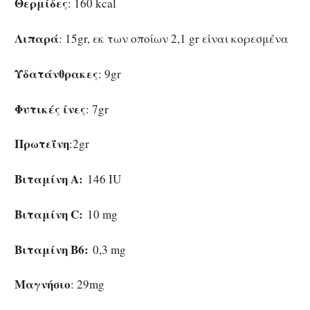
Θερμίδες
: 160 kcal
Λιπαρά
: 15gr, εκ των οποίων 2,1 gr είναι κορεσμένα
Υδατάνθρακες
: 9gr
Φυτικές ίνες
: 7gr
Πρωτεΐνη
:2gr
Βιταμίνη Α:
146 IU
Βιταμίνη C:
10 mg
Βιταμίνη B6:
0,3 mg
Μαγνήσιο
: 29mg