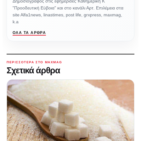
Δημοσιογράφος στις εφημερίδες"Καθημερική Κ
"Προοδευτική Εύβοια" και στο κανάλι Αρτ. Επιλέμεια στα
site Alfa1news, linastimes, post life, grxpress, maxmag,
k.a
ΌΛΑ ΤΑ ΆΡΘΡΑ
ΠΕΡΙΣΣΌΤΕΡΑ ΣΤΟ MAXMAG
Σχετικά άρθρα