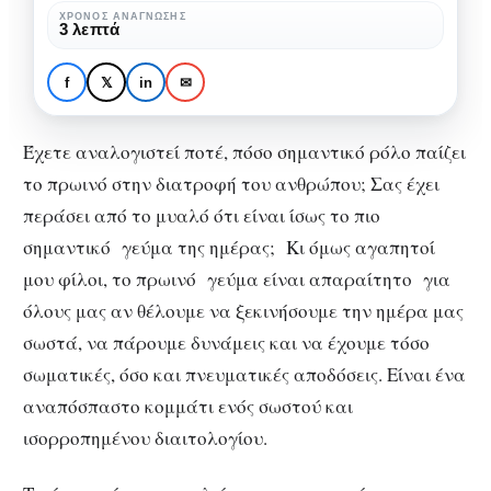
το
ΧΡΌΝΟΣ ΑΝΆΓΝΩΣΗΣ
3 λεπτά
πρωινό
ΔΙΑΤΡΟΦΉ
ΣΏΜΑ & ΥΓΕΊΑ
φαίνεται!
Η σωστή διατροφή από
f
𝕏
in
✉
το πρωινό φαίνεται!
Έχετε αναλογιστεί ποτέ, πόσο σημαντικό ρόλο παίζει
το πρωινό στην διατροφή του ανθρώπου; Σας έχει
περάσει από το μυαλό ότι είναι ίσως το πιο
σημαντικό γεύμα της ημέρας; Κι όμως αγαπητοί
μου φίλοι, το πρωινό γεύμα είναι απαραίτητο για
όλους μας αν θέλουμε να ξεκινήσουμε την ημέρα μας
σωστά, να πάρουμε δυνάμεις και να έχουμε τόσο
σωματικές, όσο και πνευματικές αποδόσεις. Είναι ένα
αναπόσπαστο κομμάτι ενός σωστού και
ισορροπημένου διαιτολογίου.