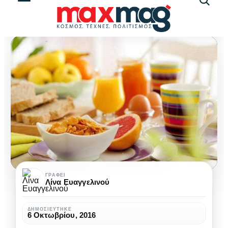
Αναζήτ
άρθρω
Η
ΓΡΆΦΕΙ
Λίνα Ευαγγελινού
σωστή
διατροφή
ΔΗΜΟΣΙΕΎΤΗΚΕ
6 Οκτωβρίου, 2016
από