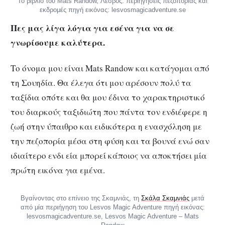
Το βιβλίο του Mats Randow, Λέσβος: περιηγήσεις πεζοπορίας και
εκδρομές πηγή εικόνας: lesvosmagicadventure.se
Πες μας λίγα λόγια για εσένα για να σε
γνωρίσουμε καλύτερα.
Το όνομα μου είναι Mats Randow και κατάγομαι από
τη Σουηδία. Θα έλεγα ότι μου αρέσουν πολύ τα
ταξίδια οπότε και θα μου έδινα το χαρακτηριστικό
του διαρκούς ταξιδιώτη που πάντα τον ενδιέφερε η
ζωή στην ύπαιθρο και ειδικότερα η ενασχόληση με
την πεζοπορία μέσα στη φύση και τα βουνά ενώ σαν
ιδιαίτερο ενδι εία μπορεί κάποιος να αποκτήσει μία
πρώτη εικόνα για εμένα.
Βγαίνοντας στο επίνειο της Σκαμνιάς, τη
Σκάλα Σκαμνιάς
μετά
από μία περιήγηση του Lesvos Magic Adventure πηγή εικόνας:
lesvosmagicadventure.se, Lesvos Magic Adventure – Mats