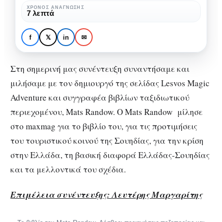
που
ΧΡΌΝΟΣ ΑΝΆΓΝΩΣΗΣ
7 λεπτά
ΆΓΝΩΣΤΗ ΕΛΛΆΔΑ
ΣΥΝΕΝΤΕΎΞΕΙΣ
αγάπησε
Mats Randow: Ο Σουηδός
τη
που αγάπησε τη Λέσβο
f
𝕏
in
✉
Λέσβο
μέσα από την πεζοπορία
μέσα
Στη σημερινή μας συνέντευξη συναντήσαμε και
από
μιλήσαμε με τον δημιουργό της σελίδας Lesvos Magic
την
Adventure και συγγραφέα βιβλίων ταξιδιωτικού
πεζοπορία
περιεχομένου, Mats Randow. O Mats Randow μίλησε
στο maxmag για το βιβλίο του, για τις προτιμήσεις
του τουριστικού κοινού της Σουηδίας, για την κρίση
στην Ελλάδα, τη βασική διαφορά Ελλάδας-Σουηδίας
και τα μελλοντικά του σχέδια.
Επιμέλεια συνέντευξης: Λευτέρης Μαργαρίτης