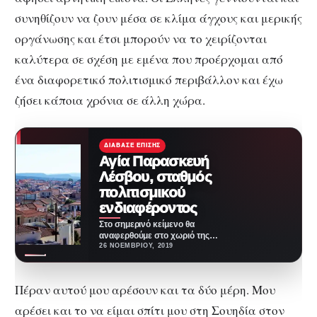
συνηθίζουν να ζουν μέσα σε κλίμα άγχους και μερικής
οργάνωσης και έτσι μπορούν να το χειρίζονται
καλύτερα σε σχέση με εμένα που προέρχομαι από
ένα διαφορετικό πολιτισμικό περιβάλλον και έχω
ζήσει κάποια χρόνια σε άλλη χώρα.
ΔΙΆΒΑΣΕ ΕΠΊΣΗΣ
Αγία Παρασκευή
Λέσβου, σταθμός
πολιτισμικού
ενδιαφέροντος
Στο σημερινό κείμενο θα
αναφερθούμε στο χωριό της
Αγίας Παρασκευής, σταθμό
26 ΝΟΕΜΒΡΊΟΥ, 2019
πολιτισμικού ενδιαφέροντος για
το νησί…
Πέραν αυτού μου αρέσουν και τα δύο μέρη. Μου
αρέσει και το να είμαι σπίτι μου στη Σουηδία στον