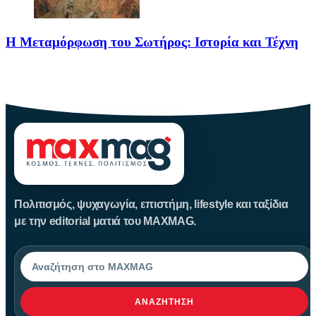
Η Μεταμόρφωση του Σωτήρος: Ιστορία και Τέχνη
Η Μεταμόρφωση του Σωτήρος: Ιστορία και Έθιμα Στις 6
Αυγούστου
Πολιτισμός, ψυχαγωγία, επιστήμη, lifestyle και ταξίδια
με την editorial ματιά του MAXMAG.
Αναζήτηση
ΑΝΑΖΉΤΗΣΗ