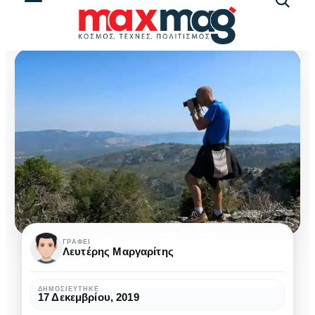
Αναζήτ
άρθρω
Mats
ΓΡΆΦΕΙ
Λευτέρης Μαργαρίτης
Randow:
Ο
ΔΗΜΟΣΙΕΎΤΗΚΕ
17 Δεκεμβρίου, 2019
Σουηδός