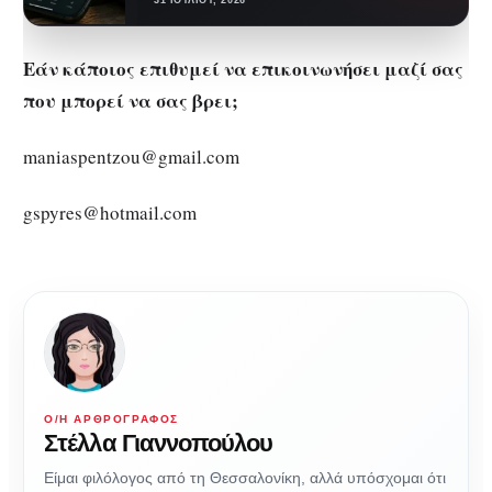
πια μόνο την ανάσα τους ή…
31 ΙΟΥΛΊΟΥ, 2026
Εάν κάποιος επιθυμεί να επικοινωνήσει μαζί σας
που μπορεί να σας βρει;
maniaspentzou@gmail.com
gspyres@hotmail.com
Ο/Η ΑΡΘΡΟΓΡΆΦΟΣ
Στέλλα Γιαννοπούλου
Είμαι φιλόλογος από τη Θεσσαλονίκη, αλλά υπόσχομαι ότι