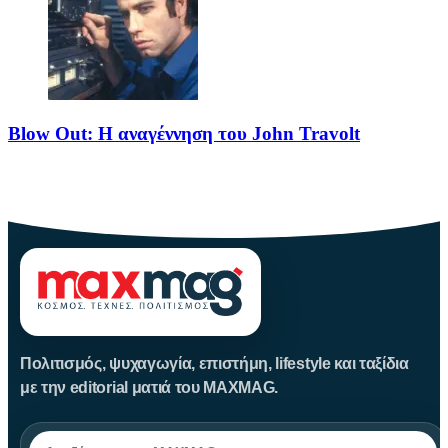
Blow Out: Η αναγέννηση του John Travolt
Το Blow Out θεωρείται από τα κορυφαία νέο-νουαρ πολιτικά
θρίλερ
Πολιτισμός, ψυχαγωγία, επιστήμη, lifestyle και ταξίδια
με την editorial ματιά του MAXMAG.
Αναζήτηση