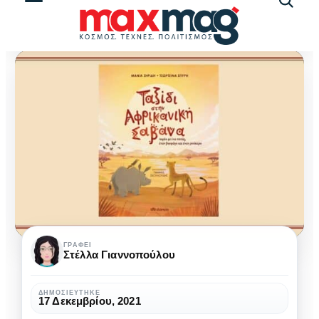
Αναζήτ
άρθρω
Μάνια
ΓΡΆΦΕΙ
Στέλλα Γιαννοπούλου
Ζηρίδη
&
ΔΗΜΟΣΙΕΎΤΗΚΕ
17 Δεκεμβρίου, 2021
Τζωρτζίνα