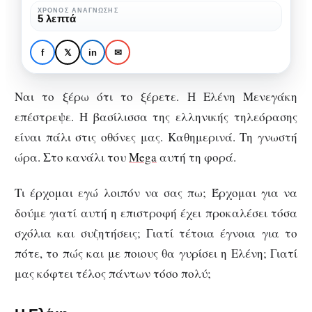
επαναφορά!
ΧΡΌΝΟΣ ΑΝΆΓΝΩΣΗΣ
5 λεπτά
TV GUIDE
TV PEOPLE
ΤΗΛΕΌΡΑΣΗ
Ελένη Μενεγάκη σε
f
𝕏
in
✉
ολική επαναφορά!
Ναι το ξέρω ότι το ξέρετε. Η Ελένη Μενεγάκη
επέστρεψε. Η βασίλισσα της ελληνικής τηλεόρασης
είναι πάλι στις οθόνες μας. Καθημερινά. Τη γνωστή
ώρα. Στο κανάλι του
Mega
αυτή τη φορά.
Τι έρχομαι εγώ λοιπόν να σας πω; Έρχομαι για να
δούμε γιατί αυτή η επιστροφή έχει προκαλέσει τόσα
σχόλια και συζητήσεις; Γιατί τέτοια έγνοια για το
πότε, το πώς και με ποιους θα γυρίσει η Ελένη; Γιατί
μας κόφτει τέλος πάντων τόσο πολύ;