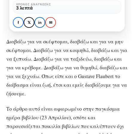
σου…
ΧΡΌΝΟΣ ΑΝΆΓΝΩΣΗΣ
ΔΙΑΒΆΖΟΥΜΕ ΑΚΌΜΑ ΒΙΒΛΊΑ;
ΕΠΙΣΤΉΜΗ
3 λεπτά
με
Κατανόησε τον κόσμο
ένα
γύρω σου… με ένα
f
𝕏
in
✉
βιβλίο
βιβλίο
Διαβάζω για να σκέφτομαι, διαβάζω και για να μην
σκέφτομαι. Διαβάζω για να κοιμηθώ, διαβάζω και για
να ξυπνάω. Διαβάζω για να ταξιδεύω, διαβάζω και
για να κρύβομε. Διαβάζω για να θυμηθώ, διαβάζω και
για να ξεχνάω. Όπως είπε και ο Gustave Flaubert το
διάβασμα είναι ζωή, έτσι και εμείς διαβάζουμε για να
ζήσουμε.
Το άρθρο αυτό είναι αφιερωμένο στην παγκόσμια
ημέρα βιβλίου (23 Απριλίου), οπότε και
παρουσιάζεται ποικιλία βιβλίων που καλύπτουν όχι