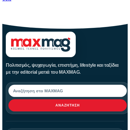
Για δεκαετίες, ο Αμαζόνιος θεωρούνταν μια σχεδόν παρθένα
ζούγκλα, ανέγγιχτη
Πολιτισμός, ψυχαγωγία, επιστήμη, lifestyle και ταξίδια
με την editorial ματιά του MAXMAG.
Αναζήτηση
ΑΝΑΖΉΤΗΣΗ