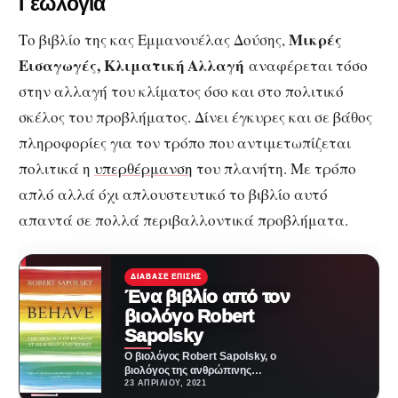
Γεωλογία
Μικρές
Το βιβλίο της κας Εμμανουέλας Δούσης,
Εισαγωγές, Κλιματική Αλλαγή
αναφέρεται τόσο
στην αλλαγή του κλίματος όσο και στο πολιτικό
σκέλος του προβλήματος. Δίνει έγκυρες και σε βάθος
πληροφορίες για τον τρόπο που αντιμετωπίζεται
πολιτικά η
υπερθέρμανση
του πλανήτη. Με τρόπο
απλό αλλά όχι απλουστευτικό το βιβλίο αυτό
απαντά σε πολλά περιβαλλοντικά προβλήματα.
ΔΙΆΒΑΣΕ ΕΠΊΣΗΣ
Ένα βιβλίο από τον
βιολόγο Robert
Sapolsky
O βιολόγος Robert Sapolsky, ο
βιολόγος της ανθρώπινης
συμπεριφοράς ταξιδεύει από την
23 ΑΠΡΙΛΊΟΥ, 2021