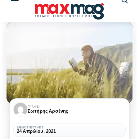
Αναζήτ
άρθρω
Κατανόησε
ΓΡΆΦΕΙ
Σωτήρης Αρσένης
τον
κόσμο
ΔΗΜΟΣΙΕΎΤΗΚΕ
24 Απριλίου, 2021
γύρω