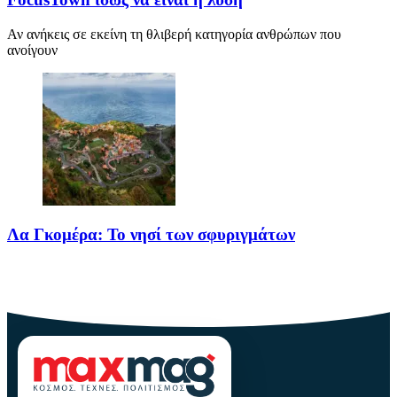
Αν ανήκεις σε εκείνη τη θλιβερή κατηγορία ανθρώπων που
ανοίγουν
Λα Γκομέρα: Το νησί των σφυριγμάτων
Πηγή: media.houseandgarden.co.ukΜακριά από τα πολύβουα
θέρετρα και τις κοσμοπολίτικες εικόνες