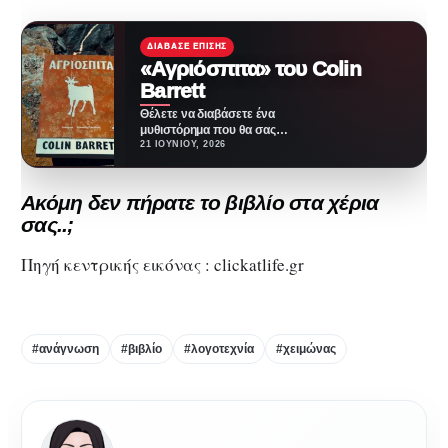
ΔΙΆΒΑΣΕ ΕΠΊΣΗΣ
«Αγριόσπιτα» του Colin
Barrett
Θέλετε να διαβάσετε ένα
μυθιστόρημα που θα σας
ταξιδέψει στην καρδιά της
21 ΙΟΥΝΊΟΥ, 2026
Ιρλανδίας; Πώς θα σας…
Ακόμη δεν πήρατε το βιβλίο στα χέρια
σας..;
Πηγή κεντρικής εικόνας : clickatlife.gr
#ανάγνωση
#βιβλίο
#λογοτεχνία
#χειμώνας