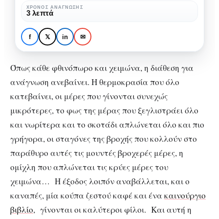
καλό
ΧΡΌΝΟΣ ΑΝΆΓΝΩΣΗΣ
3 λεπτά
βιβλίο
ΒΙΒΛΊΟ
ΒΙΒΛΙΟΛΊΣΤΕΣ
Ανάγνωση, καφές και
f
𝕏
in
✉
ένα καλό βιβλίο
Όπως κάθε φθινόπωρο και χειμώνα, η διάθεση για
ανάγνωση ανεβαίνει. Η θερμοκρασία που όλο
κατεβαίνει, οι μέρες που γίνονται συνεχώς
μικρότερες, το φως της μέρας που ξεγλιστράει όλο
και νωρίτερα και το σκοτάδι απλώνεται όλο και πιο
γρήγορα, οι σταγόνες της βροχής που κολλούν στο
παράθυρο αυτές τις μουντές βροχερές μέρες, η
ομίχλη που απλώνεται τις κρύες μέρες του
χειμώνα… Η έξοδος λοιπόν αναβάλλεται, και ο
καναπές, μία κούπα ζεστού καφέ και ένα
καινούργιο
βιβλίο
, γίνονται οι καλύτεροι φίλοι. Και αυτή η