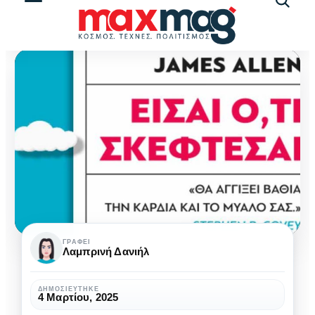
Αναζήτ
άρθρω
Είσαι
ΓΡΆΦΕΙ
Λαμπρινή Δανιήλ
ό,τι
σκέφτεσαι:
ΔΗΜΟΣΙΕΎΤΗΚΕ
4 Μαρτίου, 2025
πώς