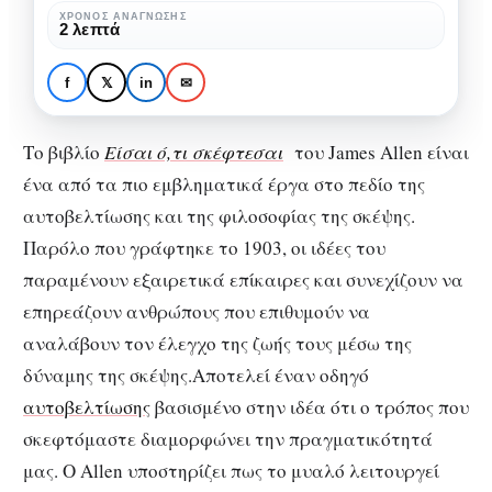
οι
ΧΡΌΝΟΣ ΑΝΆΓΝΩΣΗΣ
ΒΙΒΛΊΟ
ΒΙΒΛΙΟΠΡΟΤΆΣΕΙΣ
2 λεπτά
σκέψεις
Είσαι ό,τι σκέφτεσαι:
διαμορφώνουν
πώς οι σκέψεις
f
𝕏
in
✉
τη
διαμορφώνουν τη ζωή
ζωή
μας
Το βιβλίο
Είσαι ό,τι σκέφτεσαι
του James Allen είναι
μας
ένα από τα πιο εμβληματικά έργα στο πεδίο της
αυτοβελτίωσης και της φιλοσοφίας της σκέψης.
Παρόλο που γράφτηκε το 1903, οι ιδέες του
παραμένουν εξαιρετικά επίκαιρες και συνεχίζουν να
επηρεάζουν ανθρώπους που επιθυμούν να
αναλάβουν τον έλεγχο της ζωής τους μέσω της
δύναμης της σκέψης.Αποτελεί έναν οδηγό
αυτοβελτίωσης
βασισμένο στην ιδέα ότι ο τρόπος που
σκεφτόμαστε διαμορφώνει την πραγματικότητά
μας. Ο Allen υποστηρίζει πως το μυαλό λειτουργεί