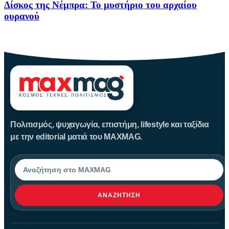
Δίσκος της Νέμπρα: Το μυστήριο του αρχαίου
ουρανού
Πριν από περίπου 3.600 χρόνια, άνθρωποι της Εποχής του Χαλκού
Πολιτισμός, ψυχαγωγία, επιστήμη, lifestyle και ταξίδια
με την editorial ματιά του MAXMAG.
Αναζήτηση
ΑΝΑΖΉΤΗΣΗ