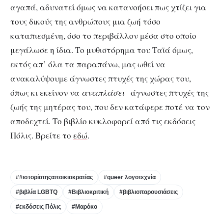
αγαπά, αδυνατεί όμως να κατανοήσει πως χτίζει για
τους δικούς της ανθρώπους μια ζωή τόσο
καταπιεσμένη, όσο το περιβάλλον μέσα στο οποίο
μεγάλωσε η ίδια. Το μυθιστόρημα του Ταϊά όμως,
εκτός απ’ όλα τα παραπάνω, μας ωθεί να
ανακαλύψουμε άγνωστες πτυχές της χώρας του,
όπως κι εκείνον να
αναπλάσει
άγνωστες πτυχές της
ζωής της μητέρας του, που δεν κατάφερε ποτέ να τον
αποδεχτεί. Το βιβλίο κυκλοφορεί από τις εκδόσεις
Πόλις. Βρείτε το
εδώ
.
##ιστορίατηςαποικιοκρατίας
#queer λογοτεχνία
#βιβλία LGBTQ
#Βιβλιοκριτική
#βιβλιοπαρουσιάσεις
#εκδόσεις Πόλις
#Μαρόκο