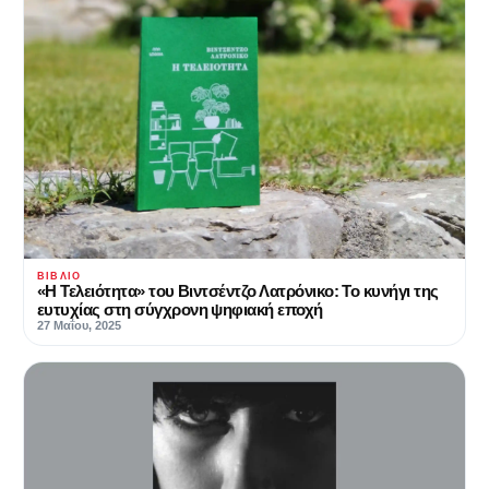
ΒΙΒΛΊΟ
«Η Τελειότητα» του Βιντσέντζο Λατρόνικο: Το κυνήγι της
ευτυχίας στη σύγχρονη ψηφιακή εποχή
27 Μαΐου, 2025