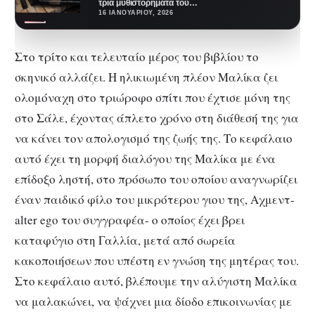
τρία μυθιστορήματα του
βραβευμένου με Goncourt 2023
16 ΙΑΝΟΥΑΡΊΟΥ, 2026
Γάλλου συγγραφέα Ζαν
Μπατίστ…
Στο τρίτο και τελευταίο μέρος του βιβλίου το
σκηνικό αλλάζει. Η ηλικιωμένη πλέον Μαλίκα ζει
ολομόναχη στο τριώροφο σπίτι που έχτισε μόνη της
στο Σάλε, έχοντας άπλετο χρόνο στη διάθεσή της για
να κάνει τον απολογισμό της ζωής της. Το κεφάλαιο
αυτό έχει τη μορφή διαλόγου της Μαλίκα με ένα
επίδοξο ληστή, στο πρόσωπο του οποίου αναγνωρίζει
έναν παιδικό φίλο του μικρότερου γιου της, Αχμεντ-
alter ego του συγγραφέα- ο οποίος έχει βρει
καταφύγιο στη Γαλλία, μετά από σωρεία
κακοποιήσεων που υπέστη εν γνώση της μητέρας του.
Στο κεφάλαιο αυτό, βλέπουμε την αλύγιστη Μαλίκα
να μαλακώνει, να ψάχνει μια δίοδο επικοινωνίας με