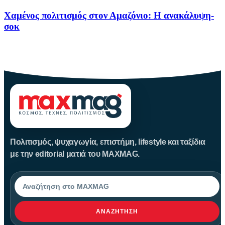
Χαμένος πολιτισμός στον Αμαζόνιο: Η ανακάλυψη-
σοκ
Για δεκαετίες, ο Αμαζόνιος θεωρούνταν μια σχεδόν παρθένα
ζούγκλα, ανέγγιχτη
Πολιτισμός, ψυχαγωγία, επιστήμη, lifestyle και ταξίδια
με την editorial ματιά του MAXMAG.
Αναζήτηση
ΑΝΑΖΉΤΗΣΗ