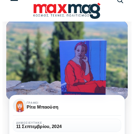
Αναζήτ
άρθρω
«Η
ΓΡΆΦΕΙ
Ρίτα Μπαούση
ζωή
με
ΔΗΜΟΣΙΕΎΤΗΚΕ
11 Σεπτεμβρίου, 2024
το