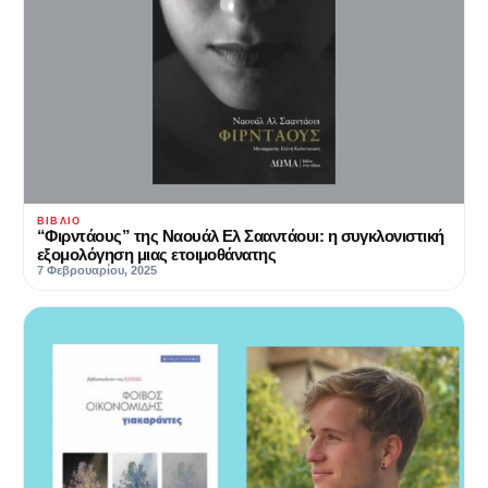
ΒΙΒΛΊΟ
“Φιρντάους” της Ναουάλ Ελ Σααντάουι: η συγκλονιστική
εξομολόγηση μιας ετοιμοθάνατης
7 Φεβρουαρίου, 2025