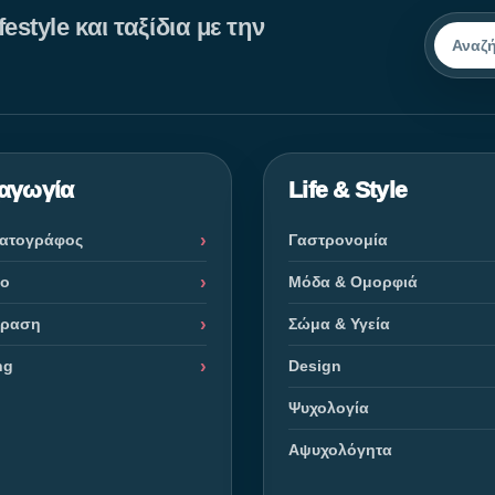
estyle και ταξίδια με την
Αναζήτ
αγωγία
Life & Style
ματογράφος
Γαστρονομία
ρο
Μόδα & Ομορφιά
όραση
Σώμα & Υγεία
ng
Design
Ψυχολογία
Αψυχολόγητα