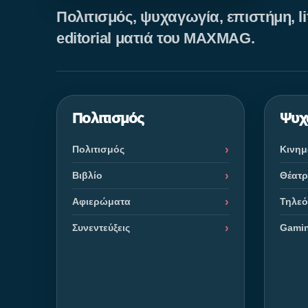
Πολιτισμός, ψυχαγωγία, επιστήμη, lif
editorial ματιά του MAXMAG.
Πολιτισμός
Ψυχ
Πολιτισμός
Κινη
Βιβλίο
Θέατ
Αφιερώματα
Τηλε
Συνεντεύξεις
Gami