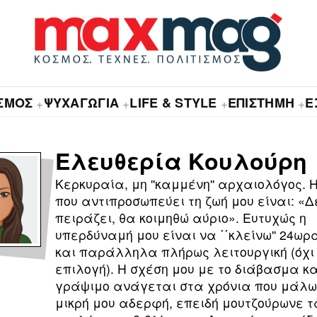
ΙΣΜΟΣ
ΨΥΧΑΓΩΓΙΑ
LIFE & STYLE
ΕΠΙΣΤΗΜΗ
Ε
+
+
+
+
Ελευθερία Κουλούρη
Κερκυραία, μη ''καμμένη'' αρχαιολόγος.
που αντιπροσωπεύει τη ζωή μου είναι: «Δ
πειράζει, θα κοιμηθώ αύριο». Ευτυχώς η
υπερδύναμή μου είναι να ΄΄κλείνω'' 24ωρ
και παράλληλα πλήρως λειτουργική (όχι
επιλογή). Η σχέση μου με το διάβασμα κα
γράψιμο ανάγεται στα χρόνια που μάλω
μικρή μου αδερφή, επειδή μουτζούρωνε τ