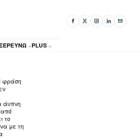
ΞΕΡΕΥΝΩ
PLUS
+
+
 Η φράση
εν
α άυπνη
 από
ι το
να με τη
α