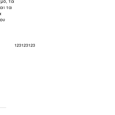
μο, τα
αι τα
α
μου
123123123