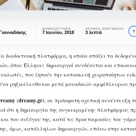
ΕΠΙΧΕΙΡΗΜΑΤΙΚΌΤΗΤΑ
ΔΗΜΟΣΙΕΎΤΗΚΕ
ΧΡΌΝΟΣ ΑΝΆΓΝΩΣΗΣ
f
Γιανναδάκης
7 Ιουνίου, 2018
3 λεπτά
reamy- Μια φρέσκ
start-up
νέα διαδικτυακή πλατφόρμα, η οποία σπάζει τα δεδομέ
σμένων
δών, όπου Έλληνες δημιουργοί συνδέονται και επικοιν
κατασκευασμένων
ων
ναλωτές, που ζητούν την κατασκευή χειροποίητων ειδ
ένα ρηξικέλευθο και μετά μοναδικών αμφίπλευρων πρ
χειροποίητων ειδώ
reamy
dreamy.gr
(
), σε πρόσφατη σχετική συνέντευξη της
κά ότι η δημιουργία της συγκεκριμένης πλατφόρμας π
 και του συζύγου της, κατά τις προετοιμασίες του γάμο
σης, όμως, κατάλληλων δημιουργών, επάνω στην κατα