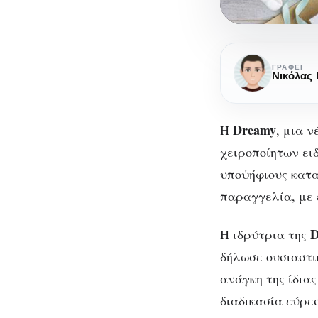
Dreamy-
Μια
ΓΡΆΦΕΙ
Νικόλας 
D
φρέσκια
start-
Dreamy
up
Η
, μια 
κατασκευα
χειροποίητων ει
χειροποίητ
υποψήφιους κατα
ειδών
παραγγελία, με 
D
Η ιδρύτρια της
δήλωσε ουσιαστι
ανάγκη της ίδιας
διαδικασία εύρε