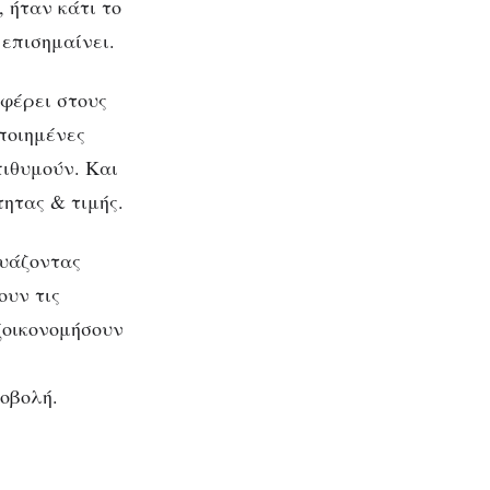
 ήταν κάτι το
 επισημαίνει.
σφέρει στους
ποιημένες
πιθυμούν. Και
ητας & τιμής.
ευάζοντας
ουν τις
ξοικονομήσουν
,
οβολή.