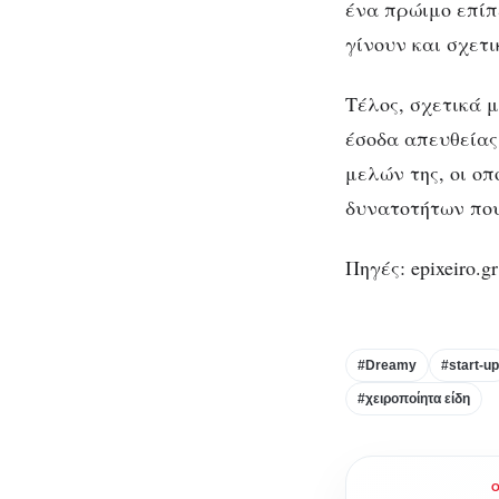
ένα πρώιμο επίπ
γίνουν και σχετι
Τέλος, σχετικά 
έσοδα απευθεία
μελών της, οι ο
δυνατοτήτων που
Πηγές: epixeiro.gr
#Dreamy
#start-up
#χειροποίητα είδη