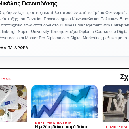
Νικόλας Γιανναδάκης
 γράφων έχει προπτυχιακό τίτλο σπουδών από το Τμήμα Οικονομικής κ
νάπτυξης του Παντείου Πανεπιστημίου Κοινωνικών και Πολιτικών Επισ
εταπτυχιακό τίτλο σπουδών στο Business Management with Entrepren
dinburgh Napier University. Επίσης κατέχει Diploma Course στο Digit
esources και Master Pro Diploma στο Digital Marketing, μαζί και με τ
ΌΛΑ ΤΑ ΆΡΘΡΑ
Σχ
AXMAG
ΕΠΙΧΕΙΡΗΜΑΤΙΚΌΤΗΤΑ
Η μελέτη δείκτη παρά δείκτη
ΕΠΙΧΕΙΡΗΜΑΤ
Α