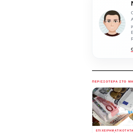
O
Α
μ
E
R
ΠΕΡΙΣΣΌΤΕΡΑ ΣΤΟ M
ΕΠΙΧΕΙΡΗΜΑΤΙΚΌΤΗΤ