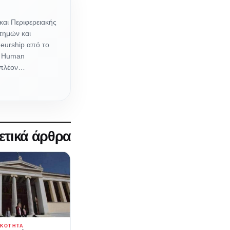
αι Περιφερειακής
τημών και
eurship από το
al Human
ο πλέον…
ετικά άρθρα
ΙΚΌΤΗΤΑ