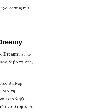
ν χειροποίητων
Dreamy
Dreamy
ης
, είναι
άμου & βάπτισης,
λές start-up
, για τη
 να καταλήξει
ό ένα άτομο, σε