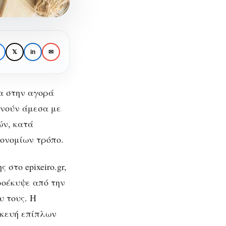
𝕏
in
✉
ια
να στην αγορά
ωνούν άμεσα με
ών, κατά
ονομίων τρόπο.
ν
 στο epixeiro.gr,
ροέκυψε από την
υ τους. Η
σκευή επίπλων