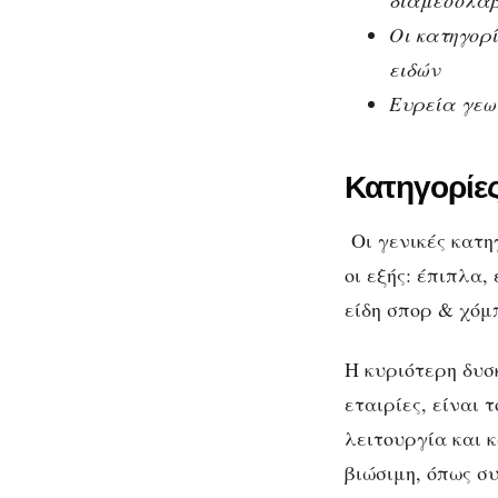
διαμεσολάβ
Οι κατηγορί
ειδών
Ευρεία γεω
Κατηγορίε
Οι γενικές κατ
οι εξής: έπιπλα,
είδη σπορ & χόμπ
Η κυριότερη δυσ
εταιρίες, είναι
λειτουργία και 
βιώσιμη, όπως σ