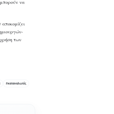
α μπορούν να
y
αποκομίζει
ημιουργών-
 χρήση των
α
#καταναλωτές