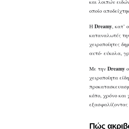
και λοιπών ειδώ
οποίο αποδείχτηκ
Dreamy
Η
, κατ’
καταναλωτές την
χειροποίητες δη
αυτό- εύκολα, γ
Dreamy
Με την
ο
χειροποίητα είδ
προκατασκευασμέ
κόπο, χρόνο και
εξασφαλίζοντας 
Πώς ακριβ