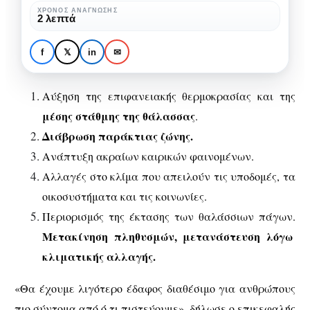
γίνουν
Δύο δισεκατομμύρια
ΧΡΌΝΟΣ ΑΝΆΓΝΩΣΗΣ
2 λεπτά
οι
αναμένεται να γίνουν οι
κλιματικοί
κλιματικοί πρόσφυγές έως
f
𝕏
in
✉
πρόσφυγές
το 2100
έως
Αύξηση της επιφανειακής θερμοκρασίας και της
το
μέσης στάθμης της θάλασσας
.
2100
Διάβρωση παράκτιας ζώνης.
Ανάπτυξη ακραίων καιρικών φαινομένων.
Αλλαγές στο κλίμα που απειλούν τις υποδομές, τα
οικοσυστήματα και τις κοινωνίες.
Περιορισμός της έκτασης των θαλάσσιων πάγων.
Μετακίνηση πληθυσμών, μετανάστευση λόγω
κλιματικής αλλαγής.
«Θα έχουμε λιγότερο έδαφος διαθέσιμο για ανθρώπους
πιο σύντομα από ό,τι πιστεύουμε», δήλωσε ο επικεφαλής