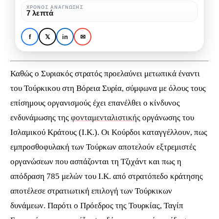
Κράτους
ΧΡΌΝΟΣ ΑΝΆΓΝΩΣΗΣ
ΚΟΙΝΩΝΊΑ
ΠΟΛΙΤΙΣΜΌΣ
7 λεπτά
Πολιτισμικές
καταστροφές του
f
𝕏
in
✉
Ισλαμικού Κράτους
Καθώς ο Συριακός στρατός προελαύνει μετωπικά έναντι
του Τούρκικου
στη Βόρεια Συρία, σύμφωνα με όλους τους
επίσημους οργανισμούς έχει επανέλθει ο κίνδυνος
ενδυνάμωσης της
φονταμενταλιστικής
οργάνωσης του
Ισλαμικού Κράτους (Ι.Κ.). Οι Κούρδοι καταγγέλλουν, πως
εμπροσθοφυλακή των Τούρκων αποτελούν εξτρεμιστές
οργανώσεων που ασπάζονται τη Τζιχάντ και πως η
απόδραση 785 μελών του Ι.Κ. από στρατόπεδο κράτησης
αποτέλεσε στρατιωτική επιλογή των Τούρκικων
δυνάμεων. Παρότι ο Πρόεδρος της Τουρκίας, Ταγίπ