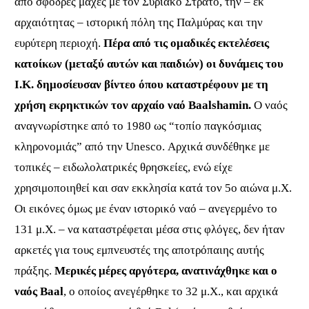
από σφοδρές μάχες με τον Συριακό Στρατό, την – εκ
αρχαιότητας – ιστορική
πόλη της Παλμύρας και την
ευρύτερη περιοχή.
Πέρα από τις ομαδικές εκτελέσεις
κατοίκων (μεταξύ αυτών και παιδιών) οι δυνάμεις του
Ι.Κ. δημοσίευσαν βίντεο όπου καταστρέφουν με τη
χρήση εκρηκτικών τον αρχαίο ναό
Baalshamin.
O
ναός
αναγνωρίστηκε από το 1980 ως “τοπίο παγκόσμιας
κληρονομιάς” από την
Unesco.
Αρχικά συνδέθηκε με
τοπικές – ειδωλολατρικές θρησκείες, ενώ είχε
χρησιμοποιηθεί και σαν εκκλησία κατά τον 5ο αιώνα μ.Χ.
Οι εικόνες όμως με έναν ιστορικό ναό – ανεγερμένο το
131 μ.Χ. – να καταστρέφεται μέσα στις φλόγες, δεν ήταν
αρκετές για τους εμπνευστές της αποτρόπαιης αυτής
πράξης.
Μερικές μέρες αργότερα, ανατινάχθηκε και ο
ναός
Baal
,
ο οποίος ανεγέρθηκε το 32 μ.Χ., και αρχικά