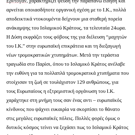
Ερντογάν
, χαρακτηρίζει ψευδή την παραπάνω είδηση και
αρνείται οποιασδήποτε οργανική σχέση με το Ι.Κ., πολλά
αποδεικτικά ντοκουμέντα δείχνουν μια σταθερή πορεία
ανάκαμψης του Ισλαμικού Κράτους, τα τελευταία 24ωρα.
Η Δύση εκφράζει τους φόβους της για διέλευση “μαχητών
του
I.
Κ.” στην ευρωπαϊκή επικράτεια και τη διεξαγωγή
νέων τρομοκρατικών χτυπημάτων. Μετά την τεράστια
τραγωδία στο Παρίσι, όπου το Ισλαμικό Κράτος ανέλαβε
την ευθύνη για τα πολλαπλά τρομοκρατικά χτυπήματα που
στοίχισαν τη ζωή σε τουλάχιστον 129 ανθρώπους, για
τους Ευρωπαίους η εξτρεμιστική οργάνωση του Ι.Κ.
χαράχτηκε στη μνήμη τους σαν ένας αντι – ευρωπαϊκός
κίνδυνος που ψάχνει ευκαιρία να σκορπίσει το θάνατο
στις μεγάλες ευρωπαϊκές πόλεις. Πολλές φορές όμως ο
δυτικός κόσμος τείνει να ξεχάσει πως το Ισλαμικό Κράτος