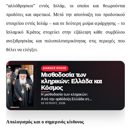
“αλλόθρησκοι” εντός Ισλάμ, οι οποίοι και θεωρούνται
προδότες και αιρετικοί. Μετά την αποτίναξη του προδοτικού
στοιχείου εντός Ισλάμ – και σε δεύτερη μοίρα ιεράρχησης – το
Ισλαμικό Κράτος στοχεύει στην εξάλειψη κάθε συμβόλου
ανεξιθρησκίας και πολυπολιτισμικότητας στις περιοχές που
θέλει να ελέγξει.
ΔΙΆΒΑΣΕ ΕΠΊΣΗΣ
Μισθοδοσία των
κληρικών: Ελλάδα και
Κόσμος
Η μισθοδοσία των κληρικών:
Από την ορθόδοξη Ελλάδα στον
υπόλοιπο χριστιανικό κόσμο
30 ΙΟΥΛΊΟΥ, 2026
Ελλάδα Ένα από τα…
Απολογισμός και ο σημερινός κίνδυνος