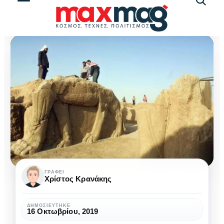
Αναζήτ
άρθρω
Πολιτισμικές
ΓΡΆΦΕΙ
Χρίστος Κρανάκης
καταστροφές
του
ΔΗΜΟΣΙΕΎΤΗΚΕ
16 Οκτωβρίου, 2019
Ισλαμικού