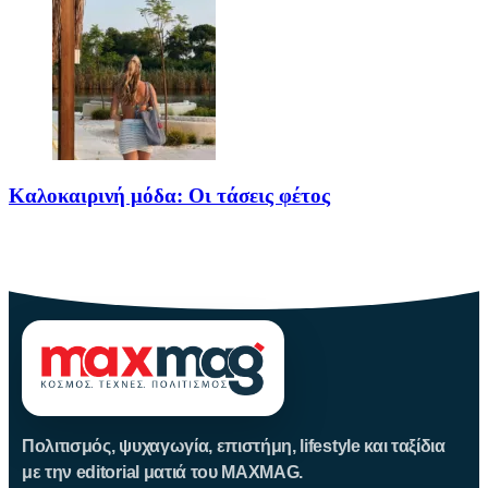
Καλοκαιρινή μόδα: Οι τάσεις φέτος
Καλοκαίρι αγαπημένο. Παραλίες, ξεκούραση και… ζέστη! Καμία
θερμοκρασία δε θα
Πολιτισμός, ψυχαγωγία, επιστήμη, lifestyle και ταξίδια
με την editorial ματιά του MAXMAG.