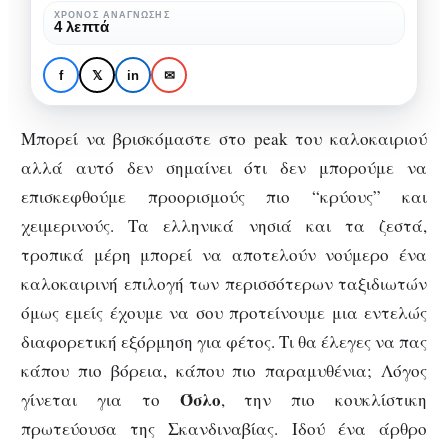
ΧΡΌΝΟΣ ΑΝΆΓΝΩΣΗΣ
4 λεπτά
ΕΞΩΤΕΡΙΚΌ
ΕΥΡΏΠΗ
ΤΑΞΊΔΙΑ
Όσλο: ένα
f
𝕏
in
✉
σκανδιναβικό διαμάντι
Μπορεί να βρισκόμαστε στο peak του καλοκαιριού
αλλά αυτό δεν σημαίνει ότι δεν μπορούμε να
επισκεφθούμε προορισμούς πιο “κρύους” και
χειμερινούς. Τα ελληνικά νησιά και τα ζεστά,
τροπικά μέρη μπορεί να αποτελούν νούμερο ένα
καλοκαιρινή επιλογή των περισσότερων ταξιδιωτών
όμως εμείς έχουμε να σου προτείνουμε μια εντελώς
διαφορετική εξόρμηση για φέτος. Τι θα έλεγες να πας
κάπου πιο βόρεια, κάπου πιο παραμυθένια; Λόγος
Όσλο
γίνεται για το
, την πιο κουκλίστικη
πρωτεύουσα της Σκανδιναβίας. Ιδού ένα άρθρο