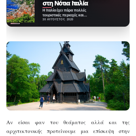
στη Νότια Ιταλία
Η Ιταλία έχει πάρα πολλές
τουριστικές περιοχές και
ειδικότερα στα Νότια της Ιταλίας
30 ΑΥΓΟΎΣΤΟΥ, 2020
έχει πάρα πολύ…
Αν είσαι φαν του θεάματος αλλά και της
αρχιτεκτονικής προτείνουμε μια επίσκεψη στην