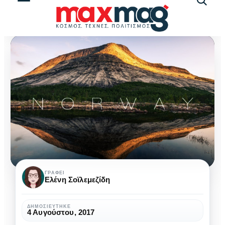
Αναζήτ
άρθρω
Όσλο:
ΓΡΆΦΕΙ
Ελένη Σοϊλεμεζίδη
ένα
σκανδιναβικό
ΔΗΜΟΣΙΕΎΤΗΚΕ
4 Αυγούστου, 2017
διαμάντι