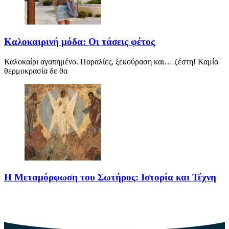
Καλοκαιρινή μόδα: Οι τάσεις φέτος
Καλοκαίρι αγαπημένο. Παραλίες, ξεκούραση και… ζέστη! Καμία
θερμοκρασία δε θα
Η Μεταμόρφωση του Σωτήρος: Ιστορία και Τέχνη
Η Μεταμόρφωση του Σωτήρος: Ιστορία και Έθιμα Στις 6
Αυγούστου