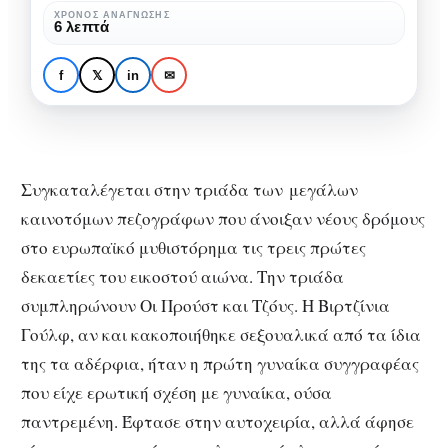
bisexual
Βιρτζίνια Γούλφ: Η
ΧΡΌΝΟΣ ΑΝΆΓΝΩΣΗΣ
6 λεπτά
συγγραφέας
αυτόχειρας, bisexual
με
συγγραφέας με την
f
𝕏
in
✉
την
πλούσια παρακαταθήκη
πλούσια
παρακαταθήκη
Συγκαταλέγεται στην τριάδα των μεγάλων
καινοτόμων πεζογράφων που άνοιξαν νέους δρόμους
στο ευρωπαϊκό μυθιστόρημα τις τρεις πρώτες
δεκαετίες του εικοστού αιώνα. Την τριάδα
συμπληρώνουν Οι Προύστ και Τζόυς. Η Βιρτζίνια
Γούλφ, αν και κακοποιήθηκε σεξουαλικά από τα ίδια
της τα αδέρφια, ήταν η πρώτη γυναίκα συγγραφέας
που είχε ερωτική σχέση με γυναίκα, ούσα
παντρεμένη. Έφτασε στην αυτοχειρία, αλλά άφησε