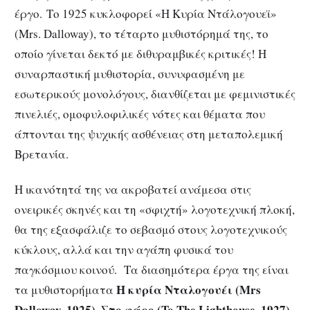
έργο. Το 1925 κυκλοφορεί «Η Κυρία Ντάλογουεϊ»
(Mrs. Dalloway), το τέταρτο μυθιστόρημά της, το
οποίο γίνεται δεκτό με διθυραμβικές κριτικές! Η
συναρπαστική μυθιστορία, συνυφασμένη με
εσωτερικούς μονολόγους, διανθίζεται με φεμινιστικές
πινελιές, ομοφυλοφιλικές νότες και θέματα που
άπτονται της ψυχικής ασθένειας στη μεταπολεμική
Βρετανία.
Η ικανότητά της να ακροβατεί ανάμεσα στις
ονειρικές σκηνές και τη «σφιχτή» λογοτεχνική πλοκή,
θα της εξασφάλιζε το σεβασμό στους λογοτεχνικούς
κύκλους, αλλά και την αγάπη φυσικά του
παγκόσμιου κοινού. Τα διασημότερα έργα της είναι
Η κυρία Νταλογουέι (Mrs
τα μυθιστορήματα
Dalloway, 1925), Στο φάρο (To The Lighthouse, 1927),