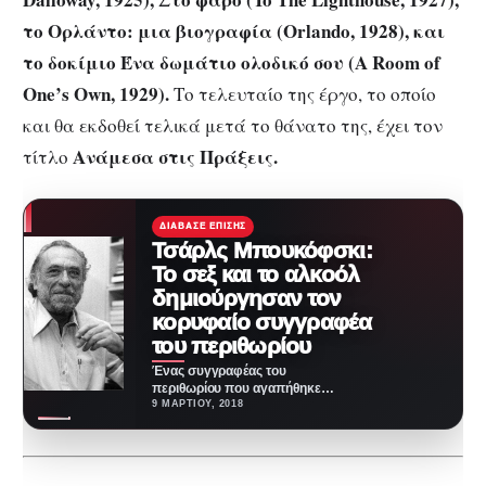
το Ορλάντο: μια βιογραφία (Orlando, 1928), και
το δοκίμιο Ένα δωμάτιο ολοδικό σου (A Room of
One’s Own, 1929).
Το τελευταίο της έργο, το οποίο
και θα εκδοθεί τελικά μετά το θάνατο της, έχει τον
Ανάμεσα στις Πράξεις.
τίτλο
ΔΙΆΒΑΣΕ ΕΠΊΣΗΣ
Τσάρλς Μπουκόφσκι:
To σεξ και το αλκοόλ
δημιούργησαν τον
κορυφαίο συγγραφέα
του περιθωρίου
Ένας συγγραφέας του
περιθωρίου που αγαπήθηκε
πολύ. Σε κάθε βιβλίο ή ποίημα
9 ΜΑΡΤΊΟΥ, 2018
του το σεξ και…