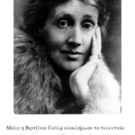
Μόλις η Βιρτζίνια Γούλφ ολοκλήρωσε το τελευταίο