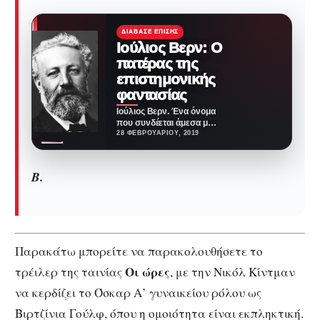
ΔΙΆΒΑΣΕ ΕΠΊΣΗΣ
Ιούλιος Βερν: O
πατέρας της
επιστημονικής
φαντασίας
Ιούλιος Βερν. Ένα όνομα
που συνδέεται άμεσα με
την επιστημονική
28 ΦΕΒΡΟΥΑΡΊΟΥ, 2019
φαντασία των παιδικών
μας χρόνων. Ήταν…
Β.
Παρακάτω μπορείτε να παρακολουθήσετε το
Οι ώρες
τρέιλερ της ταινίας
, με την Νικόλ Κίντμαν
να κερδίζει το Όσκαρ Α’ γυναικείου ρόλου ως
Βιρτζίνια Γούλφ, όπου η ομοιότητα είναι εκπληκτική.