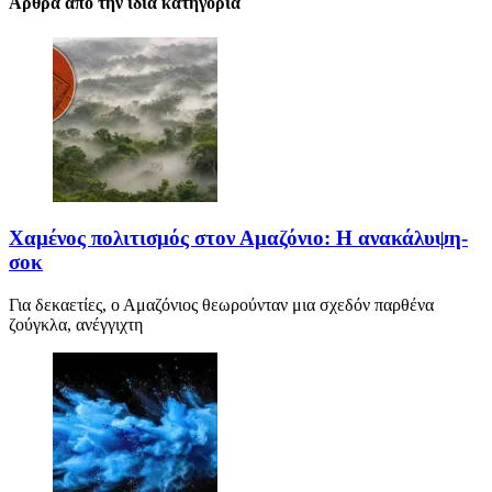
Αρθρα απο την ιδια κατηγορια
Χαμένος πολιτισμός στον Αμαζόνιο: Η ανακάλυψη-
σοκ
Για δεκαετίες, ο Αμαζόνιος θεωρούνταν μια σχεδόν παρθένα
ζούγκλα, ανέγγιχτη