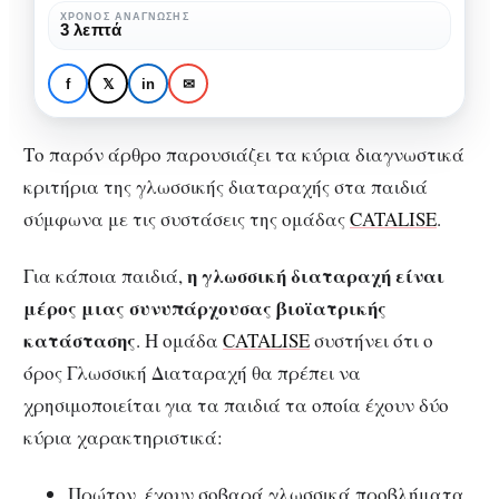
γλωσσικής
ΧΡΌΝΟΣ ΑΝΆΓΝΩΣΗΣ
ΓΛΩΣΣΙΚΉ ΔΙΑΤΑΡΑΧΉ
ΕΙΔΙΚΉ ΑΓΩΓΉ
3 λεπτά
διαταραχής
Κύρια διαγνωστικά
στα
κριτήρια της γλωσσικής
f
𝕏
in
✉
παιδιά
διαταραχής στα παιδιά
Το παρόν άρθρο παρουσιάζει τα κύρια διαγνωστικά
κριτήρια της γλωσσικής διαταραχής στα παιδιά
σύμφωνα με τις συστάσεις της ομάδας
CATALISE
.
η γλωσσική διαταραχή είναι
Για κάποια παιδιά,
μέρος μιας συνυπάρχουσας βιοϊατρικής
κατάστασης
. Η ομάδα
CATALISE
συστήνει ότι ο
όρος Γλωσσική Διαταραχή θα πρέπει να
χρησιμοποιείται για τα παιδιά τα οποία έχουν δύο
κύρια χαρακτηριστικά:
Πρώτον, έχουν σοβαρά γλωσσικά προβλήματα