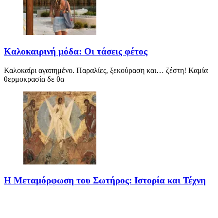
Καλοκαιρινή μόδα: Οι τάσεις φέτος
Καλοκαίρι αγαπημένο. Παραλίες, ξεκούραση και… ζέστη! Καμία
θερμοκρασία δε θα
Η Μεταμόρφωση του Σωτήρος: Ιστορία και Τέχνη
Η Μεταμόρφωση του Σωτήρος: Ιστορία και Έθιμα Στις 6
Αυγούστου