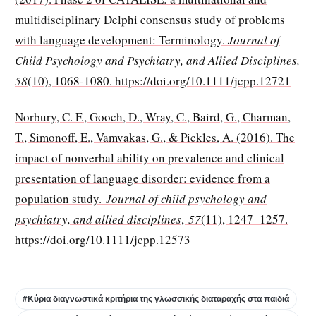
multidisciplinary Delphi consensus study of problems
with language development: Terminology.
Journal of
Child Psychology and Psychiatry, and Allied Disciplines,
58
(10), 1068-1080. https://doi.org/10.1111/jcpp.12721
Norbury, C. F., Gooch, D., Wray, C., Baird, G., Charman,
T., Simonoff, E., Vamvakas, G., & Pickles, A. (2016). The
impact of nonverbal ability on prevalence and clinical
presentation of language disorder: evidence from a
population study.
Journal of child psychology and
psychiatry, and allied disciplines
,
57
(11), 1247–1257.
https://doi.org/10.1111/jcpp.12573
#Κύρια διαγνωστικά κριτήρια της γλωσσικής διαταραχής στα παιδιά