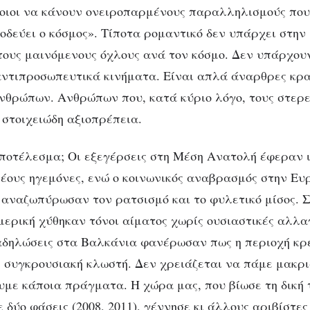
οιοι να κάνουν ονειροπαρμένους παραλληλισμούς πο
οδεύει ο κόσμος». Τίποτα ρομαντικό δεν υπάρχει στην 
τους μαινόμενους όχλους ανά τον κόσμο. Δεν υπάρχουν
αντιπροσωπευτικά κινήματα. Είναι απλά άναρθρες κρ
θρώπων. Ανθρώπων που, κατά κύριο λόγο, τους στερε
 στοιχειώδη αξιοπρέπεια.
ποτέλεσμα; Οι εξεγέρσεις στη Μέση Ανατολή έφεραν 
νέους ηγεμόνες, ενώ ο κοινωνικός αναβρασμός στην Ευ
 αναζωπύρωσαν τον ρατσισμό και το φυλετικό μίσος. Σ
μερική χύθηκαν τόνοι αίματος χωρίς ουσιαστικές αλλαγ
ιαδηλώσεις στα Βαλκάνια φανέρωσαν πως η περιοχή κρ
 συγκρουσιακή κλωστή. Δεν χρειάζεται να πάμε μακρι
υμε κάποια πράγματα. Η χώρα μας, που βίωσε τη δική 
δύο φάσεις (2008, 2011), γέννησε κι άλλους αριβίστες