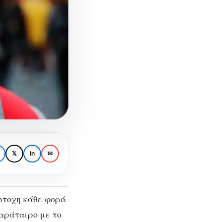
𝕏
in
✉
ύστοχη κάθε φορά
παράταιρο με το