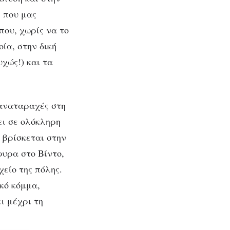
 που μας
που, χωρίς να το
ία, στην δική
χώς!) και τα
 αναταραχές στη
ει σε ολόκληρη
 βρίσκεται στην
φυρα στο Βίντο,
χείο της πόλης.
κό κόμμα,
ι μέχρι τη