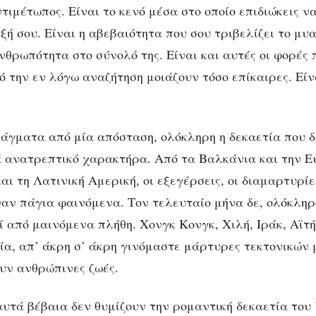
τιμέτωπος. Είναι το κενό μέσα στο οποίο επιδιώκεις ν
ξή σου. Είναι η αβεβαιότητα που σου τριβελίζει το μυ
νθρωπότητα στο σύνολό της. Είναι και αυτές οι φορές 
ό την εν λόγω αναζήτηση μοιάζουν τόσο επίκαιρες. Είν
ΚΟΙΝΩΝΊΑ
ΠΟΛΙΤΙΣΜΌΣ
 κτηνωδία του όχλ
άγματα από μία απόσταση, ολόκληρη η δεκαετία που δ
στην εποχή μας
 ανατρεπτικό χαρακτήρα. Από τα Βαλκάνια και την Ε
ι τη Λατινική Αμερική, οι εξεγέρσεις, οι διαμαρτυρίες
ναν πάγια φαινόμενα. Τον τελευταίο μήνα δε, ολόκληρ
ί από μαινόμενα πλήθη. Χονγκ Κονγκ, Χιλή, Ιράκ, Αϊτή
βία, απ’ άκρη σ’ άκρη γινόμαστε μάρτυρες τεκτονικών
ουν ανθρώπινες ζωές.
υτά βέβαια δεν θυμίζουν την ρομαντική δεκαετία του ’