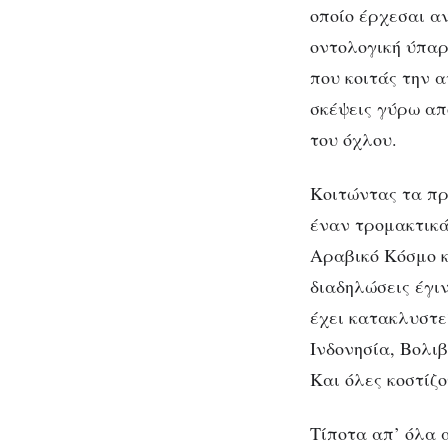
οποίο έρχεσαι αν
οντολογική ύπαρ
που κοιτάς την α
σκέψεις γύρω απ
Η
του όχλου.
Κοιτώντας τα πρ
έναν τρομακτικά
Αραβικό Κόσμο κα
διαδηλώσεις έγι
έχει κατακλυστε
Ινδονησία, Βολι
Και όλες κοστίζ
Τίποτα απ’ όλα α