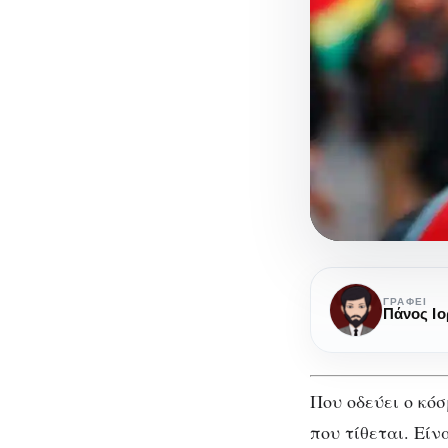
Η
κτηνωδία
ΓΡΆΦΕΙ
Πάνος Ιο
του
όχλου
στην
Που οδεύει ο κό
εποχή
που τίθεται. Εί
μας