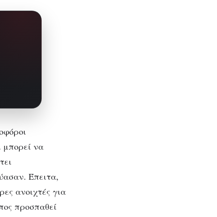
κοφόροι
ι μπορεί να
τει
ύασαν. Έπειτα,
ρες ανοιχτές για
πος προσπαθεί