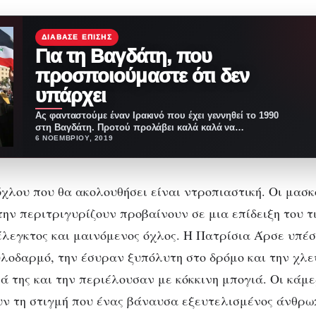
ΔΙΆΒΑΣΕ ΕΠΊΣΗΣ
Για τη Βαγδάτη, που
προσποιούμαστε ότι δεν
υπάρχει
Ας φανταστούμε έναν Ιρακινό που έχει γεννηθεί το 1990
στη Βαγδάτη. Προτού προλάβει καλά καλά να…
6 ΝΟΕΜΒΡΊΟΥ, 2019
όχλου που θα ακολουθήσει είναι ντροπιαστική. Οι μασ
την περιτριγυρίζουν προβαίνουν σε μια επίδειξη του τ
έλεγκτος και μαινόμενος όχλος. Η Πατρίσια Άρσε υπέσ
οδαρμό, την έσυραν ξυπόλυτη στο δρόμο και την χλε
ά της και την περιέλουσαν με κόκκινη μπογιά. Οι κάμε
ν τη στιγμή που ένας βάναυσα εξευτελισμένος άνθρω