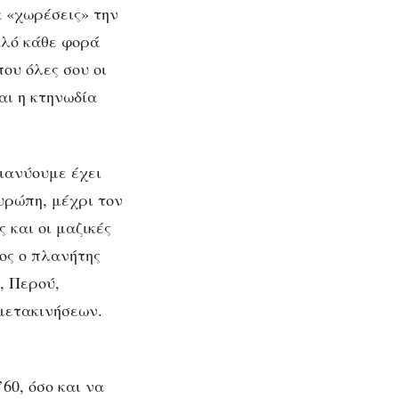
α «χωρέσεις» την
αλό κάθε φορά
που όλες σου οι
αι η κτηνωδία
ου
ιανύουμε έχει
υρώπη, μέχρι τον
 και οι μαζικές
ος ο πλανήτης
, Περού,
 μετακινήσεων.
60, όσο και να