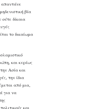
υ απαντάνε
μηδενιστική βία
 ούτε δίκαια
αυγές
ίται το δικαίωμα
ισλαμιστικό
ρώπη, και κυρίως
την Ασία και
ές, την ίδια
έμεται από μια,
ά για να
της
 πολιτικούς και