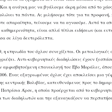
 Και η ανάγκη μας να βγάλουμε άκρη μέσα από το χάος
θολώνει τα πάντα. Ας μιλήσουμε τότε για τα προφανή, 
ε απαραίτητα, τείνουμε να τα αγνοούμε. Αυτά τα οπο
καθημερινότητα, είναι απλά τίτλοι ειδήσεων (και ευτυ
σα σε λίγα δευτερόλεπτα.
9, η κτηνωδία του όχλου συνεχίζεται. Οι μετεκλογικές
ριέψει. Αντι-κυβερνητικές διαδηλώσεις έχουν ξεσπάσ
ν αμφισβητούμενη επανεκλογή του Έβο Μοράλες, όπου
2006. Ένας εξαγριωμένος όχλος έχει αποκλείσει μια γέ
ης κεντρικής Βολιβίας, κατευθυνόμενος προς το δημαρ
ς Πατρίσια Άρσε, η οποία προέρχεται από το κυβερνητι
α των διαδηλωτών και την εξαναγκάζουν να περπατήσε