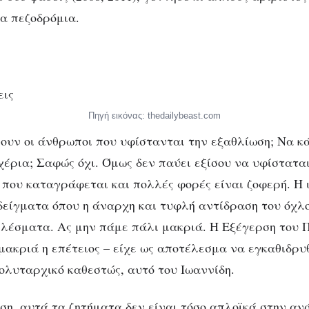
τα πεζοδρόμια.
Πηγή εικόνας: thedailybeast.com
νουν οι άνθρωποι που υφίστανται την εξαθλίωση; Να κ
έρια; Σαφώς όχι. Όμως δεν παύει εξίσου να υφίσταται
που καταγράφεται και πολλές φορές είναι ζοφερή. Η ι
είγματα όπου η άναρχη και τυφλή αντίδραση του όχλο
λέσματα. Ας μην πάμε πάλι μακριά. Η Εξέγερση του 
 μακριά η επέτειος – είχε ως αποτέλεσμα να εγκαθιδρυ
λυταρχικό καθεστώς, αυτό του Ιωαννίδη.
ση, αυτά τα ζητήματα δεν είναι τόσο απλοϊκά στην αν