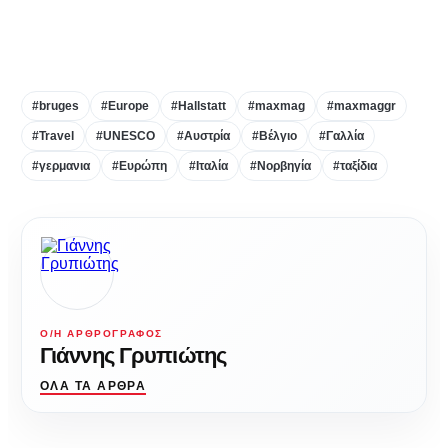
#bruges
#Europe
#Hallstatt
#maxmag
#maxmaggr
#Travel
#UNESCO
#Αυστρία
#Βέλγιο
#Γαλλία
#γερμανια
#Ευρώπη
#Ιταλία
#Νορβηγία
#ταξίδια
Ο/Η ΑΡΘΡΟΓΡΆΦΟΣ
Γιάννης Γρυπιώτης
ΌΛΑ ΤΑ ΆΡΘΡΑ