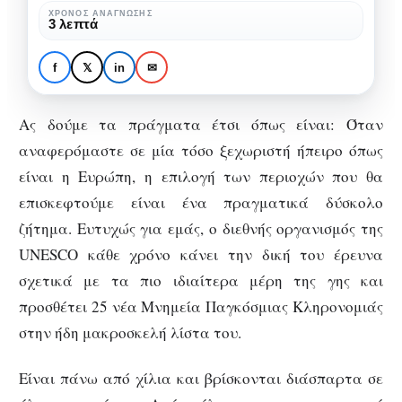
UNESCO
ΧΡΌΝΟΣ ΑΝΆΓΝΩΣΗΣ
ΤΑΞΊΔΙΑ
3 λεπτά
(Μέρος
Τα ομορφότερα μνημεία
Α’
της UNESCO (Μέρος Α’
f
𝕏
in
✉
–
– Ευρώπη)
Ευρώπη)
Ας δούμε τα πράγματα έτσι όπως είναι: Όταν
αναφερόμαστε σε μία τόσο ξεχωριστή ήπειρο όπως
είναι η Ευρώπη, η επιλογή των περιοχών που θα
επισκεφτούμε είναι ένα πραγματικά δύσκολο
ζήτημα. Ευτυχώς για εμάς, ο διεθνής οργανισμός της
UNESCO κάθε χρόνο κάνει την δική του έρευνα
σχετικά με τα πιο ιδιαίτερα μέρη της γης και
προσθέτει 25 νέα Μνημεία Παγκόσμιας Κληρονομιάς
στην ήδη μακροσκελή λίστα του.
Είναι πάνω από χίλια και βρίσκονται διάσπαρτα σε