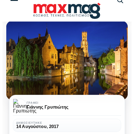
Αναζήτ
άρθρω
Τα
ΓΡΆΦΕΙ
Γιάννης Γρυπιώτης
ομορφότερα
μνημεία
ΔΗΜΟΣΙΕΎΤΗΚΕ
14 Αυγούστου, 2017
της