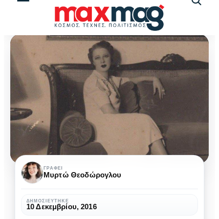
Αναζήτ
άρθρω
Η
ΓΡΆΦΕΙ
Μυρτώ Θεοδώρογλου
σκανδαλώδης
κυρία
ΔΗΜΟΣΙΕΎΤΗΚΕ
10 Δεκεμβρίου, 2016
Λουπέσκου