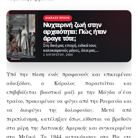
ΔΙΆΒΑΣΕ ΕΠΊΣΗΣ
Νυχτερινή ζωή στην
αρχαιότητα: Πώς ήταν
άραγε τότε;
Στη δική μας εποχή, ειδικά τους
καλοκαιρινούς μήνες, όλοι μας
λίγο-πολύ βρίσκουμε ευκαιρίες
1 ΑΥΓΟΎΣΤΟΥ, 2026
να βγαίνουμε τα…
Υπό την πίεση ενός προφανούς και επικειμένου
αδιεξόδου, ο Κάρολος παραιτείται και
επιβιβάζεται βιαστικά μαζί με την Μάγδα σ’ένα
τραίνο, προκειμένου να φύγει από την Ρουμανία και
να διαφύγει της δολοφονίας. Μετά από
περιπλάνηση, κατέληξαν όπως..είθισται να βρεθούν
στα μέρη της Λατινικής Αμερικής και συγκεκριμένα
στο Μεξικό. Το 1944 μετακόμισαν στο Ρίο ντε