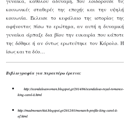
γυναίκα, καθόλου αδύναμη, που λοιδορούσε τις
κοινωνικές σταθερές της εποχής και την υψηλή
κοινωνία. Έκλεισε το κεφάλαιο της ιστορίας της
αφήνοντας πίσω το ερώτημα, αν αυτή η δυναμική
γυναίκα άρπαξε δια βίου την ευκαιρία που κάποτε
της δόθηκε ή αν όντως ερωτεύτηκε τον Κάρολο. Ή
ίσως και τα δύο…
Βιβλιογραφία για περαιτέρω έρευνα:
http://scandalouswoman.blogspot.gr/2014/06/scandalous-royal-romance-
king-carol-ii.html
http://madmonarchist.blogspot.gr/2012/03/monarch-profile-king-carol-ii-
of.html