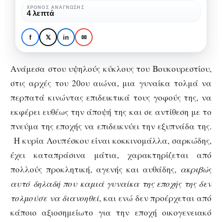
ΧΡΌΝΟΣ ΑΝΆΓΝΩΣΗΣ
4 λεπτά
ΙΣΤΟΡΊΑ
ΠΟΛΙΤΙΣΜΌΣ
ΠΡΌΣΩΠΑ
Η σκανδαλώδης κυρία
f
𝕏
in
✉
Λουπέσκου
Ανάμεσα στου υψηλούς κύκλους του Βουκουρεστίου,
στις αρχές του 20ου αιώνα, μια γυναίκα τολμά να
περπατά κινώντας επιδεικτικά τους γοφούς της, να
εκφέρει ευθέως την άποψή της και σε αντίθεση με το
πνεύμα της εποχής να επιδεικνύει την εξυπνάδα της.
Η κυρία Λουπέσκου είναι κοκκινομάλλα, σαρκώδης,
έχει καταπράσινα μάτια, χαρακτηρίζεται από
πολλούς προκλητική, αγενής και αυθάδης,
ακριβώς
αυτό δηλαδή που καμιά γυναίκα της εποχής της δεν
τολμούσε να διανοηθεί
, και ενώ δεν προέρχεται από
κάποιο αξιοσημείωτο για την εποχή οικογενειακό