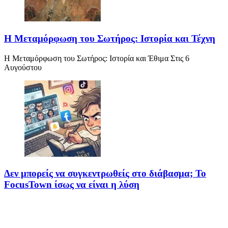
Η Μεταμόρφωση του Σωτήρος: Ιστορία και Τέχνη
Η Μεταμόρφωση του Σωτήρος: Ιστορία και Έθιμα Στις 6
Αυγούστου
Δεν μπορείς να συγκεντρωθείς στο διάβασμα; Το
FocusTown ίσως να είναι η λύση
Αν ανήκεις σε εκείνη τη θλιβερή κατηγορία ανθρώπων που
ανοίγουν