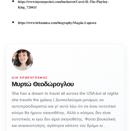
https://www.inyourpocket.com/bucharest/Carol-II:-The-Playboy-
King_72881f
https://www.britannica.com/biography/Magda-Lupescu
Ο/Η ΑΡΘΡΟΓΡΆΦΟΣ
Μυρτώ Θεοδώρογλου
She has a dream to travel all across the USA but at nights
she travels the galaxy | Δυσκολεύομαι μονίμως να
αυτοπροσδιοριστώ και γι' αυτό λέω ότι σε έναν ουτοπικό
κόσμο θα ήμουν σκηνοθέτης. Αλλά ο κόσμος δεν είναι
ουτοπικός κι εγώ δεν είμαι σκηνοθέτης. Φύσει βουκολική
και ανικανοποίητη, αγάπησα κάποτε τον δρόμο κι…