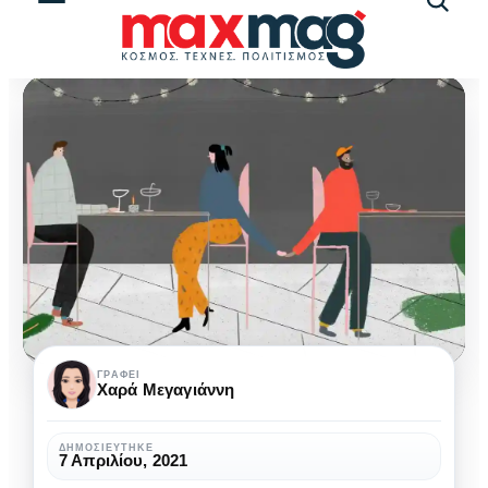
Αναζήτ
άρθρω
Cushioning:
ΓΡΆΦΕΙ
Χαρά Μεγαγιάννη
είναι
το
ΔΗΜΟΣΙΕΎΤΗΚΕ
7 Απριλίου, 2021
νέο