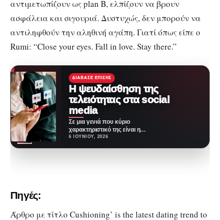
αντιμετωπίζουν ως plan B, ελπίζουν να βρουν
ασφάλεια και σιγουριά. Δυστυχώς, δεν μπορούν να
αντιληφθούν την αληθινή αγάπη. Γιατί όπως είπε ο
Rumi: “Close your eyes. Fall in love. Stay there.”
ΔΙΆΒΑΣΕ ΕΠΊΣΗΣ
Η ψευδαίσθηση της
τελειότητας στα social
media
Σε μια γενιά που κύριο
χαρακτηριστικό της είναι η
τεχνολογία, ο εθισμός σε αυτήν
6 ΙΟΥΝΊΟΥ, 2026
είναι όλο…
Πηγές:
Άρθρο με τίτλο Cushioning’ is the latest dating trend to