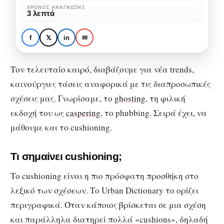
trend
ΧΡΌΝΟΣ ΑΝΆΓΝΩΣΗΣ
3 λεπτά
στις
ΚΟΙΝΩΝΙΚΉ ΨΥΧΟΛΟΓΊΑ
ΨΥΧΟΛΟΓΊΑ
σχέσεις
Cushioning: είναι το νέο
f
𝕏
in
✉
trend στις σχέσεις
Τον τελευταίο καιρό, διαβάζουμε για νέα trends,
καινούργιες τάσεις αναφορικά με τις διαπροσωπικές
σχέσεις μας. Γνωρίσαμε, το
ghosting
, τη φιλική
εκδοχή του ως
caspering
, το phubbing. Σειρά έχει, να
μάθουμε και το cushioning.
Τι σημαίνει cushioning;
Το cushioning είναι η πιο πρόσφατη προσθήκη στο
λεξικό των σχέσεων. Το Urban Dictionary το ορίζει
περιγραφικά. Όταν κάποιος βρίσκεται σε μια σχέση
και παράλληλα διατηρεί πολλά «cushions», δηλαδή