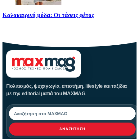
Καλοκαιρινή μόδα: Οι τάσεις φέτος
Καλοκαίρι αγαπημένο. Παραλίες, ξεκούραση και… ζέστη! Καμία
θερμοκρασία δε θα
Πολιτισμός, ψυχαγωγία, επιστήμη, lifestyle και ταξίδια
με την editorial ματιά του MAXMAG.
Αναζήτηση
ΑΝΑΖΉΤΗΣΗ