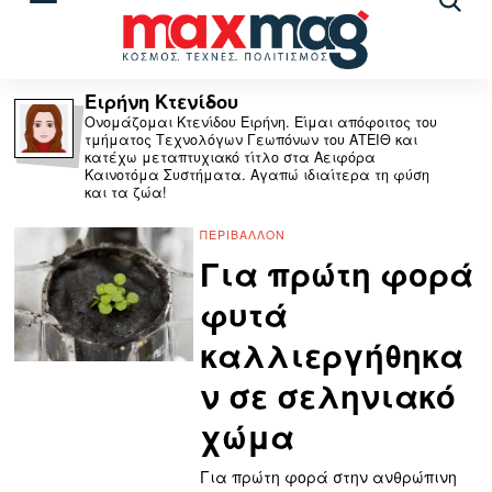
Αναζ
άρθρ
Ειρήνη Kτενίδου
Oνομάζομαι Κτενίδου Ειρήνη. Είμαι απόφοιτος του
τμήματος Τεχνολόγων Γεωπόνων του ΑΤΕΙΘ και
κατέχω μεταπτυχιακό τίτλο στα Αειφόρα
Καινοτόμα Συστήματα. Αγαπώ ιδιαίτερα τη φύση
και τα ζώα!
ΠΕΡΙΒΆΛΛΟΝ
Για πρώτη φορά
φυτά
καλλιεργήθηκα
ν σε σεληνιακό
χώμα
Για πρώτη φορά στην ανθρώπινη