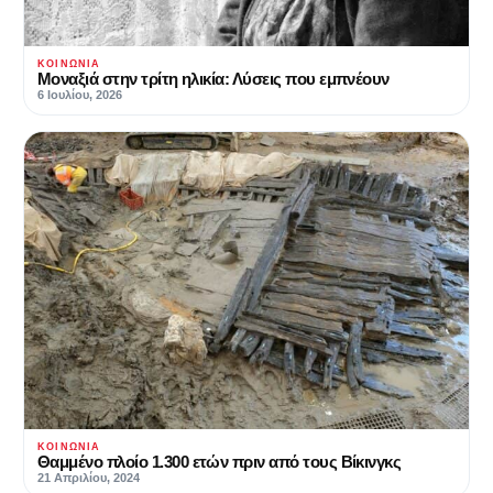
ΚΟΙΝΩΝΊΑ
Μοναξιά στην τρίτη ηλικία: Λύσεις που εμπνέουν
6 Ιουλίου, 2026
ΚΟΙΝΩΝΊΑ
Θαμμένο πλοίο 1.300 ετών πριν από τους Βίκινγκς
21 Απριλίου, 2024