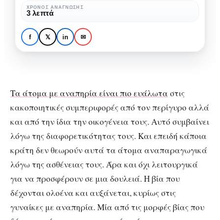
ΧΡΌΝΟΣ ΑΝΆΓΝΩΣΗΣ
3 λεπτά
ΚΟΙΝΩΝΊΑ
ΠΟΛΙΤΙΣΜΌΣ
ΧΩΡΊΣ ΚΑΤΗΓΟΡΊΑ
Αναγκαστική στείρωση
f
𝕏
in
✉
στην Ευρώπη
Τα άτομα με αναπηρία είναι πιο ευάλωτα
στις
κακοποιητικές συμπεριφορές από τον περίγυρο αλλά
και από την ίδια την οικογένεια τους. Αυτό συμβαίνει
λόγω της διαφορετικότητας τους. Και επειδή κάποια
κράτη δεν θεωρούν αυτά τα άτομα αναπαραγωγικά
λόγω της ασθένειας τους. Άρα και όχι λειτουργικά
για να προσφέρουν σε μια δουλειά. Η βία που
δέχονται ολοένα και αυξάνεται, κυρίως στις
γυναίκες με αναπηρία. Μία από τις μορφές βίας που