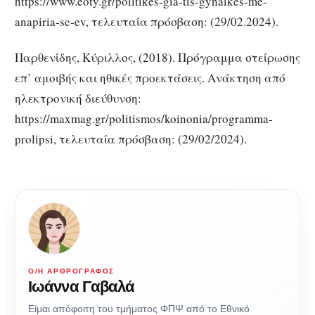
https://www.eoty.gr/politikes-gia-tis-gynaikes-me-
anapiria-se-ev, τελευταία πρόσβαση: (29/02.2024).
Παρθενίδης, Κύριλλος, (2018). Πρόγραμμα στείρωσης
επ’ αμοιβής και ηθικές προεκτάσεις. Ανάκτηση από
ηλεκτρονική διεύθυνση:
https://maxmag.gr/politismos/koinonia/programma-
prolipsi, τελευταία πρόσβαση: (29/02/2024).
Ο/Η ΑΡΘΡΟΓΡΆΦΟΣ
Ιωάννα Γαβαλά
Είμαι απόφοιτη του τμήματος ΦΠΨ από το Εθνικό