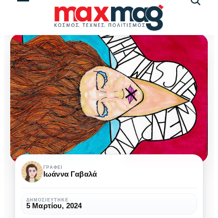
Αναζήτ
άρθρω
Αναγκαστική
ΓΡΆΦΕΙ
Ιωάννα Γαβαλά
στείρωση
στην
ΔΗΜΟΣΙΕΎΤΗΚΕ
5 Μαρτίου, 2024
Ευρώπη