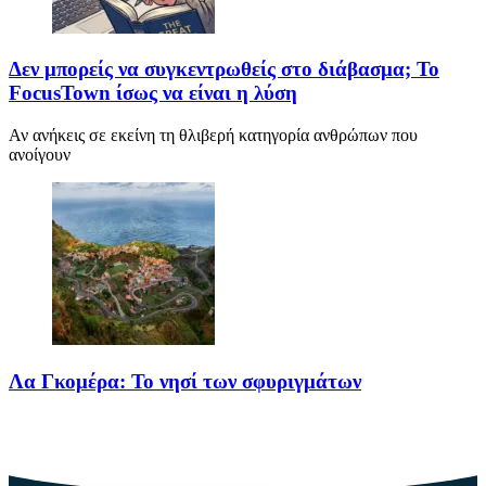
Δεν μπορείς να συγκεντρωθείς στο διάβασμα; Το
FocusTown ίσως να είναι η λύση
Αν ανήκεις σε εκείνη τη θλιβερή κατηγορία ανθρώπων που
ανοίγουν
Λα Γκομέρα: Το νησί των σφυριγμάτων
Πηγή: media.houseandgarden.co.ukΜακριά από τα πολύβουα
θέρετρα και τις κοσμοπολίτικες εικόνες