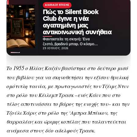
ΔΙΆΒΑΣΕ ΕΠΊΣΗΣ
Πώς το Silent Book
Club έγινε η νέα
αγαπημένη μας
αντικοινωνική συνήθεια
Φανταστείτε τη σκηνή: Ένα
ζεστό, βραδινό μπαρ. Ο κόσμος
γύρω πίνει κοκτέιλ, γελάει,
29 ΙΟΥΛΊΟΥ, 2026
φλερτάρει, ζει τη…
1955
Το
ο Ηλίας Καζάν βασίστηκε στο δεύτερο μισό
του βιβλίου για να σκηνοθετήσει την εξίσου θρυλική
ομότιτλη ταινία, με πρωταγωνιστές τον Τζέιμς Ντιν
στο ρόλο του Κέιλεμπ Τρασκ –ενός Κάιν που στο
τέλος αποτινάσσει το βάρος της ενοχής του– και την
Τζούλι Χάρις στο ρόλο της ‘Aμπρα Μπέικον, της
θαρραλέας και ώριμης κοπέλας που ταλαντεύεται
ανάμεσα στους δύο αδελφούς Τρασκ.