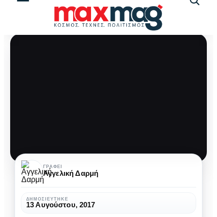
Αναζήτ
άρθρω
Διαβάσαμε
ΓΡΆΦΕΙ
Αγγελική Δαρμή
και
μας
ΔΗΜΟΣΙΕΎΤΗΚΕ
13 Αυγούστου, 2017
άρεσαν…