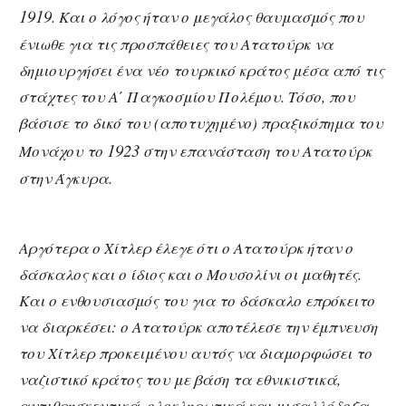
1919
. Και ο λόγος ήταν ο μεγάλος θαυμασμός που
ένιωθε για τις προσπάθειες του Ατατούρκ να
δημιουργήσει ένα νέο τουρκικό κράτος μέσα από τις
στάχτες του Α΄ Παγκοσμίου Πολέμου. Τόσο, που
βάσισε το δικό του (αποτυχημένο) πραξικόπημα του
1923
Μονάχου το
στην επανάσταση του Ατατούρκ
στην Άγκυρα.
Αργότερα ο Χίτλερ έλεγε ότι ο Ατατούρκ ήταν ο
δάσκαλος και ο ίδιος και ο Μουσολίνι οι μαθητές.
Και ο ενθουσιασμός του για το δάσκαλο επρόκειτο
να διαρκέσει: ο Ατατούρκ αποτέλεσε την έμπνευση
του Χίτλερ προκειμένου αυτός να διαμορφώσει το
ναζιστικό κράτος του με βάση τα εθνικιστικά,
αντιθρησκευτικά, ολοκληρωτικά και μισαλλόδοξα