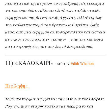
περιστατικό της µεγάλης τους εκδροµής σε ευκαιρία
να υπονοµεύσουν όλα τα κλισέ των ταξιδιωτικών
αφηγήσεων, της βικτοριανής Αγγλίας, αλλά κυρίως
τον καθωσπρεπισµό του βρετανικού τρόπου ζωής,
µέσα από µια αφήγηση αυτοσαρκαστική και αστεία
µε όλους τους πιθανούς τρόπους – από την κωµωδία
καταστροφής έως τον πιο λεπτό Σουρεαλισµό.
11) «ΚΑΛΟΚΑΙΡΙ»
από την
Edith Wharton
Περίληψη :
Το µυθιστόρηµα αφηγείται την ιστορία της Τσάριτι
Ρόγιαλ, µιας νεαρής κοπέλας µε περήφανο και