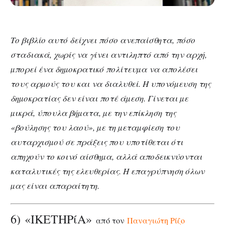
Το βιβλίο αυτό δείχνει πόσο ανεπαίσθητα, πόσο
σταδιακά, χωρίς να γίνει αντιληπτό από την αρχή,
µπορεί ένα δηµοκρατικό πολίτευµα να απολέσει
τους αρµούς του και να διαλυθεί. Η υπονόµευση της
δηµοκρατίας δεν είναι ποτέ άµεση. Γίνεται µε
µικρά, ύπουλα βήµατα, µε την επίκληση της
«βούλησης του λαού», µε τη µεταµφίεση του
αυταρχισµού σε πράξεις που υποτίθεται ότι
απηχούν το κοινό αίσθηµα, αλλά αποδεικνύονται
καταλυτικές της ελευθερίας. Η επαγρύπνηση όλων
µας είναι απαραίτητη.
6) «ΙΚΕΤΗΡίΑ»
από τον
Παναγιώτη Ρίζο