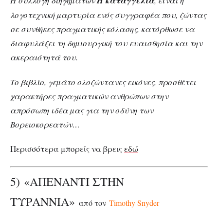
Η συλλογή διηγηµάτων
Η καταγγελία
, είναι η
λογοτεχνική µαρτυρία ενός συγγραφέα που, ζώντας
σε συνθήκες πραγµατικής κόλασης, κατόρθωσε να
διαφυλάξει τη δηµιουργική του ευαισθησία και την
ακεραιότητά του.
Το βιβλίο, γεµάτο ολοζώντανες εικόνες, προσθέτει
χαρακτήρες πραγµατικών ανθρώπων στην
απρόσωπη ιδέα µας για την οδύνη των
Βορειοκορεατών…
Περισσότερα μπορείς να βρεις
εδώ
5) «ΑΠΕΝΑΝΤΙ ΣΤΗΝ
ΤΥΡΑΝΝΙΑ»
από τον
Timothy Snyder