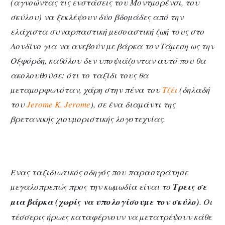
(αγνοώντας τις ενστάσεις του Μοντµορένσι, του
σκύλου) να ξεκλέψουν δύο βδοµάδες από την
ελάχιστα συναρπαστική µεσοαστική ζωή τους στο
Λονδίνο για να ανεβούν µε βάρκα τον Τάµεση ως την
Οξφόρδη, καθόλου δεν υποψιάζονταν αυτό που θα
ακολουθούσε: ότι το ταξίδι τους θα
µεταµορφωνόταν, χάρη στην πένα του
Τζέι
(δηλαδή
του
Jerome K. Jerome
), σε ένα διαµάντι της
βρετανικής χιουµοριστικής λογοτεχνίας.
Ένας ταξιδιωτικός οδηγός που παραστράτησε
µεγαλοπρεπώς προς την κωµωδία είναι το
Τρεις σε
µια βάρκα (χωρίς να υπολογίσουµε τον σκύλο)
. Οι
τέσσερις ήρωες καταφέρνουν να µετατρέψουν κάθε