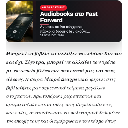
ΔΙΆΒΑΣΕ ΕΠΊΣΗΣ
Audiobooks στο Fast
Forward
Αν μπεις σε ένα σύγχρονο
πάρκο, οι δρομείς δεν ακούνε
πια μόνο την ανάσα τους ή…
31 ΙΟΥΛΊΟΥ, 2026
Μπορεί ένα βιβλίο να αλλάξει τον κόσμο; Και ναι
και όχι. Σίγουρα, μπορεί να αλλάξει τον τρόπο
με τον οποίο βλέπουμε τον εαυτό μας και τους
άλλους.
Η σειρά
Μικρά Διαχρονικά
φέρνει στις
βιβλιοθήκες μας σημαντικά κείμενα μεγάλων
στοχαστών, πρωτοπόρων, ριζοσπαστών και
οραματιστών που οι ιδέες τους συγκλόνισαν τις
κοινωνίες, αναστάτωσαν τα πολιτισμικά δεδομένα
της εποχής τους και διαμόρφωσαν τον κόσμο όπως