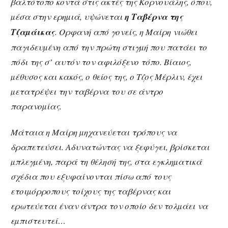
βαλτότοπο κοντά στις ακτές της Κορνουάλης, όπου,
µέσα στην ερηµιά, υψώνεται
η Ταβέρνα της
Τζαµάικας
. Ορφανή από γονείς, η Μαίρη νιώθει
παγιδευµένη από την πρώτη στιγµή που πατάει το
πόδι της σ’ αυτόν τον αφιλόξενο τόπο. Βίαιος,
µέθυσος και κακός, ο θείος της, ο Τζος Μέρλιν, έχει
µετατρέψει την ταβέρνα του σε άντρο
παρανοµίας.
Μάταια η Μαίρη µηχανεύεται τρόπους να
δραπετεύσει. Αδυνατώντας να ξεφύγει, βρίσκεται
µπλεγµένη, παρά τη θέλησή της, στα εγκληµατικά
σχέδια που εξυφαίνονται πίσω από τους
ετοιµόρροπους τοίχους της ταβέρνας και
ερωτεύεται έναν άντρα τον οποίο δεν τολµάει να
εµπιστευτεί…