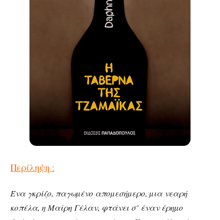
Περίληψη :
Ένα γκρίζο, παγωµένο αποµεσήµερο, µια νεαρή
κοπέλα, η Μαίρη Γέλαν, φτάνει σ’ έναν έρηµο