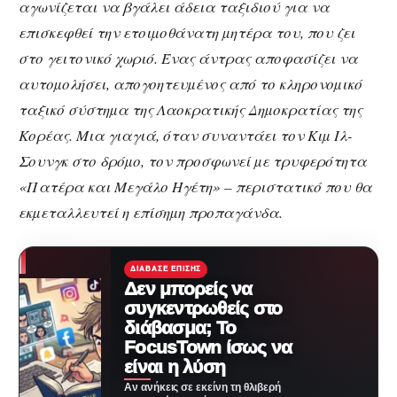
αγωνίζεται να βγάλει άδεια ταξιδιού για να
επισκεφθεί την ετοιµοθάνατη µητέρα του, που ζει
στο γειτονικό χωριό. Ένας άντρας αποφασίζει να
αυτοµολήσει, απογοητευµένος από το κληρονοµικό
ταξικό σύστηµα της Λαοκρατικής Δηµοκρατίας της
Κορέας. Μια γιαγιά, όταν συναντάει τον Κιµ Ιλ-
Σουνγκ στο δρόµο, τον προσφωνεί µε τρυφερότητα
«Πατέρα και Μεγάλο Ηγέτη» – περιστατικό που θα
εκµεταλλευτεί η επίσηµη προπαγάνδα.
ΔΙΆΒΑΣΕ ΕΠΊΣΗΣ
Δεν μπορείς να
συγκεντρωθείς στο
διάβασμα; Το
FocusTown ίσως να
είναι η λύση
Αν ανήκεις σε εκείνη τη θλιβερή