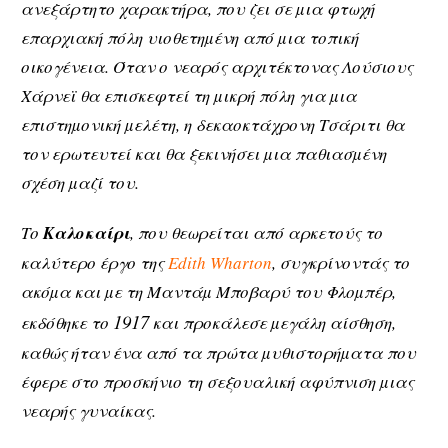
ανεξάρτητο χαρακτήρα, που ζει σε µια φτωχή
επαρχιακή πόλη υιοθετηµένη από µια τοπική
οικογένεια. Όταν ο νεαρός αρχιτέκτονας Λούσιους
Χάρνεϊ θα επισκεφτεί τη µικρή πόλη για µια
επιστηµονική µελέτη, η δεκαοκτάχρονη Τσάριτι θα
τον ερωτευτεί και θα ξεκινήσει µια παθιασµένη
σχέση µαζί του.
Το
Καλοκαίρι
, που θεωρείται από αρκετούς το
καλύτερο έργο της
Edith Wharton
, συγκρίνοντάς το
ακόµα και µε τη Μαντάµ Μποβαρύ του Φλοµπέρ,
1917
εκδόθηκε το
και προκάλεσε µεγάλη αίσθηση,
καθώς ήταν ένα από τα πρώτα µυθιστορήµατα που
έφερε στο προσκήνιο τη σεξουαλική αφύπνιση µιας
νεαρής γυναίκας.