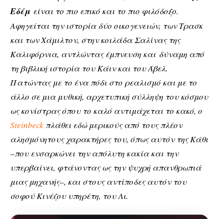
Εδέμ
είναι το πιο επικό και το πιο φιλόδοξο.
Αφηγείται την ιστορία δύο οικογενειών, των Τρασκ
και των Χάμιλτον, στην κοιλάδα Σαλίνας της
Καλιφόρνια, αντλώντας έμπνευση και δύναμη από
τη βιβλική ιστορία του Κάιν και του Άβελ.
Πατώντας με το ένα πόδι στο ρεαλισμό και με το
άλλο σε μια μυθική, αρχετυπική σύλληψη του κόσμου
ως κονίστρας όπου το καλό αντιμάχεται το κακό, ο
Steinbeck
πλάθει εδώ μερικούς από τους πλέον
αλησμόνητους χαρακτήρες του, όπως αυτόν της Κάθι
–που ενσαρκώνει την απόλυτη κακία και την
υπερβαίνει, φτάνοντας ως την ψυχρή απανθρωπιά
μιας μηχανής–, και στους αντίποδες αυτόν του
σοφού Κινέζου υπηρέτη, του Λι.