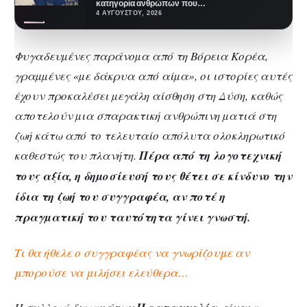
κατηγορία ανθρώπων που
ανοίγουν βιβλίο με όλη την καλή
4 ΑΥΓΟΎΣΤΟΥ, 2026
διάθεση,…
Φυγαδευµένες παράνοµα από τη Βόρεια Κορέα,
γραµµένες «µε δάκρυα από αίµα», οι ιστορίες αυτές
έχουν προκαλέσει µεγάλη αίσθηση στη Δύση, καθώς
αποτελούν µια σπαρακτική ανθρώπινη µατιά στη
ζωή κάτω από το τελευταίο απόλυτα ολοκληρωτικό
καθεστώς του πλανήτη.
Πέρα από τη λογοτεχνική
τους αξία, η δηµοσίευσή τους θέτει σε κίνδυνο την
ίδια τη ζωή του συγγραφέα, αν ποτέ η
πραγµατική του ταυτότητα γίνει γνωστή.
Τι θα ήθελε ο συγγραφέας να γνωρίζουμε αν
μπορούσε να μιλήσει ελεύθερα…