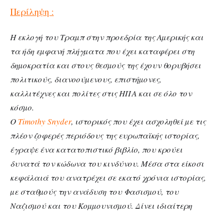
Περίληψη :
H εκλογή του Τραµπ στην προεδρία της Αµερικής και
τα ήδη εµφανή πλήγµατα που έχει καταφέρει στη
δηµοκρατία και στους θεσµούς της έχουν θορυβήσει
πολιτικούς, διανοούµενους, επιστήµονες,
καλλιτέχνες και πολίτες στις ΗΠΑ και σε όλο τον
κόσµο.
O
Timothy Snyder
, ιστορικός που έχει ασχοληθεί µε τις
πλέον ζοφερές περιόδους της ευρωπαϊκής ιστορίας,
έγραψε ένα κατατοπιστικό βιβλίο, που κρούει
δυνατά τον κώδωνα του κινδύνου. Μέσα στα είκοσι
κεφάλαιά του ανατρέχει σε εκατό χρόνια ιστορίας,
µε σταθµούς την ανάδυση του Φασισµού, του
Ναζισµού και του Κοµµουνισµού. Δίνει ιδιαίτερη