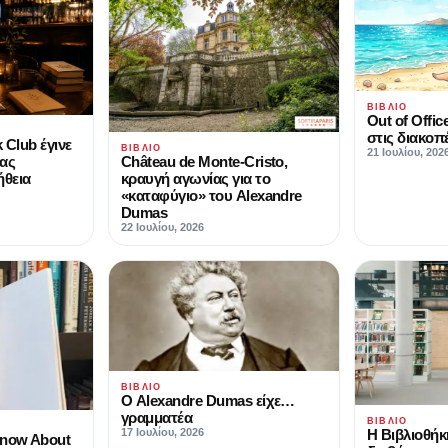
ΒΙΒΛΊΟ
Out of Offic
στις διακοπ
 Club έγινε
ΒΙΒΛΊΟ
21 Ιουλίου, 202
Château de Monte-Cristo,
μας
κραυγή αγωνίας για το
ήθεια
«καταφύγιο» του Alexandre
Dumas
22 Ιουλίου, 2026
ΒΙΒΛΊΟ
Ο Alexandre Dumas είχε…
γραμματέα
ΒΙΒΛΊΟ
Η Βιβλιοθήκ
17 Ιουλίου, 2026
Know About