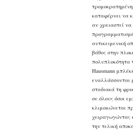
τρομοκρατημένη 
καταφέρνει να κά
αν χρειαστεί να 
προγραμματισμέν
αντικειμενική οπ
βάθος στην πλοκ
πολυπλοκότητα τ
Hausmann μπλέκε
εναλλάσσονται μ
σταδιακά τη φρι
σε όλους όσοι εμ
κλιμακώνεται
πρ
χειραγωγώντας ε
την τελική αποκ