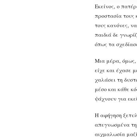
Hausmann:
Εκείνος, ο πατέρ
Μια
προστασία τους 
κλειστοφοβ
τους κανόνες, να
ιστορία
παιδιά δε γνωρί
αιχμαλωσία
όπως τα σχεδίασ
και
επιβίωσης
Μια μέρα, όμως,
είχε και έχασε 
χαλάσει τη δυστο
Καλό
μέσο και κάθε κό
Μ
ψάχνουν για εκε
α
Η αφήγηση ξετυλ
απεγνωσμένα την 
αιχμαλωσία μαζί