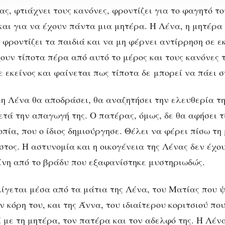
ας, φτιάχνει τους κανόνες, φροντίζει για το φαγητό το
και για να έχουν πάντα μια μητέρα. Η Λένα, η μητέρα 
ική
 φροντίζει τα παιδιά και να μη φέρνει αντίρρηση σε ε
ζουν τίποτα πέρα από αυτό το μέρος και τους κανόνες 
ς
ε εκείνος και φαίνεται πως τίποτα δε μπορεί να πάει
 η Λένα θα αποδράσει, θα αναζητήσει την ελευθερία τη
μετά την απαγωγή της. Ο πατέρας, όμως, δε θα αφήσει 
ΒΙΒΛΊΟ
ΒΙΒΛΙΟΠΑΡΟΥΣΙΆΣΕΙΣ
ΒΙΒΛΙΟΠΡΟΤΆΣΕΙΣ
πία, που ο ίδιος δημιούργησε. Θέλει να φέρει πίσω τη
 μου παιδί, Romy Haus
στος. Η αστυνομία και η οικογένεια της Λένας δεν έχ
ια κλειστοφοβική ιστορ
ίνη από το βράδυ που εξαφανίστηκε μυστηριωδώς.
ιχμαλωσίας και επιβίωσ
ίγεται μέσα από τα μάτια της Λένα, του Ματίας που 
κόρη του, και της Άννα, του ιδιαίτερου κοριτσιού που
 με τη μητέρα, τον πατέρα και τον αδελφό της. Η Λένα