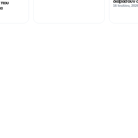
διαβάσουν ο
 που
16 Ιουλίου, 202
γα