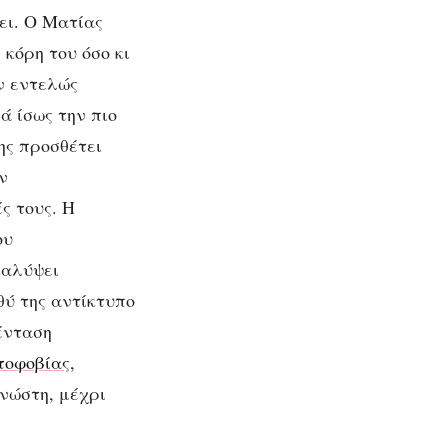
ει. Ο Ματίας
 κόρη του όσο κι
ην εντελώς
ά ίσως την πιο
ης προσθέτει
ν
ς τους. Η
ου
καλύψει
θύ της αντίκτυπο
 ένταση
τοφοβίας
,
νώστη, μέχρι