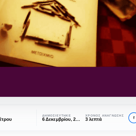
ΔΗΜΟΣΙΕΎΤΗΚΕ
ΧΡΌΝΟΣ ΑΝΆΓΝΩΣΗΣ
f
έτρου
6 Δεκεμβρίου, 2023
3 λεπτά