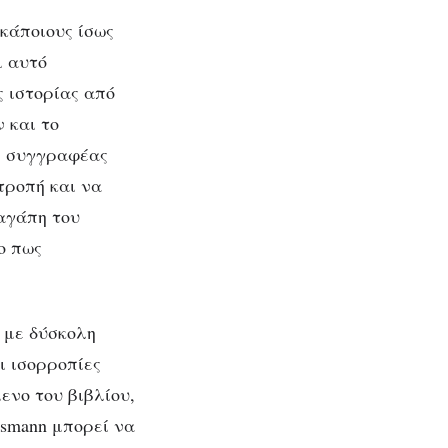
 κάποιους ίσως
ι αυτό
ς ιστορίας από
 και το
 η συγγραφέας
τροπή και να
αγάπη του
ο πως
 με δύσκολη
ι ισορροπίες
ενο του βιβλίου,
usmann μπορεί να