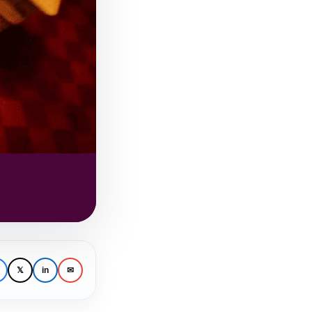
𝕏
in
✉