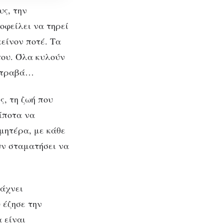
υς, την
οφείλει να τηρεί
κείνον ποτέ. Τα
του. Όλα κυλούν
 στραβά…
ς, τη ζωή που
τίποτα να
 μητέρα, με κάθε
mann:
ουν σταματήσει να
ία
ης
ψάχνει
 έζησε την
 είναι