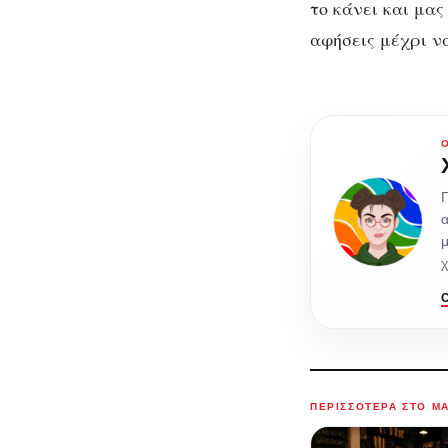
το κάνει και μα
αφήσεις μέχρι να
Γ
α
μ
χ
ΠΕΡΙΣΣΌΤΕΡΑ ΣΤΟ M