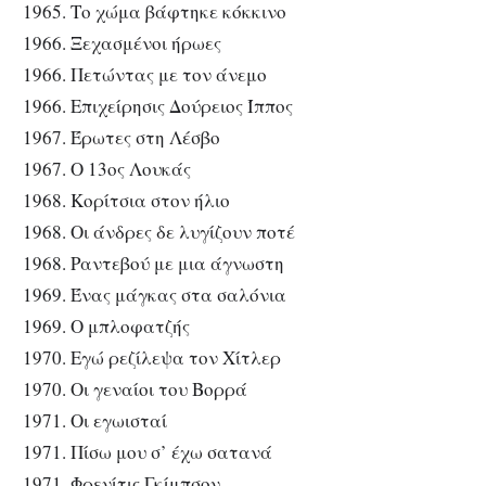
1965. Το χώμα βάφτηκε κόκκινο
1966. Ξεχασμένοι ήρωες
1966. Πετώντας με τον άνεμο
1966. Επιχείρησις Δούρειος Ίππος
1967. Έρωτες στη Λέσβο
1967. Ο 13ος Λουκάς
1968. Κορίτσια στον ήλιο
1968. Οι άνδρες δε λυγίζουν ποτέ
1968. Ραντεβού με μια άγνωστη
1969. Ένας μάγκας στα σαλόνια
1969. Ο μπλοφατζής
1970. Εγώ ρεζίλεψα τον Χίτλερ
1970. Οι γεναίοι του Βορρά
1971. Οι εγωισταί
1971. Πίσω μου σ’ έχω σατανά
1971. Φρενίτις Γκίμπσον