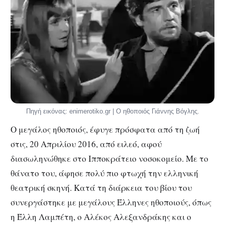
Πηγή εικόνας: enimerotiko.gr | Ο ηθοποιός Γιάννης Βόγλης.
Ο μεγάλος ηθοποιός, έφυγε πρόσφατα από τη ζωή
στις, 20 Απριλίου 2016, από ειλεό, αφού
διασωληνώθηκε στο Ιπποκράτειο νοσοκομείο. Με το
θάνατο του, άφησε πολύ πιο φτωχή την ελληνική
θεατρική σκηνή. Κατά τη διάρκεια του βίου του
συνεργάστηκε με μεγάλους Έλληνες ηθοποιούς, όπως
η Έλλη Λαμπέτη, ο Αλέκος Αλεξανδράκης και ο