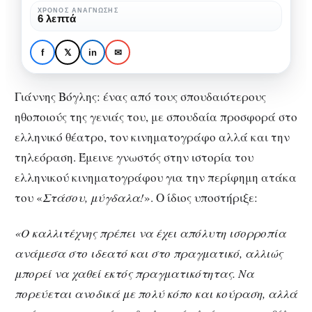
έλληνας
ΧΡΌΝΟΣ ΑΝΆΓΝΩΣΗΣ
ΑΦΙΕΡΏΜΑΤΑ
ΚΑΛΛΙΤΈΧΝΕΣ
6 λεπτά
ηθοποιός
Γιάννης Βόγλης: Ένας
σπουδαίος έλληνας
f
𝕏
in
✉
ηθοποιός
Γιάννης Βόγλης: ένας από τους σπουδαιότερους
ηθοποιούς της γενιάς του, με σπουδαία προσφορά στο
ελληνικό θέατρο, τον κινηματογράφο αλλά και την
τηλεόραση. Έμεινε γνωστός στην ιστορία του
ελληνικού κινηματογράφου για την περίφημη ατάκα
του «
Στάσου, μύγδαλα!
». Ο ίδιος υποστήριξε:
«Ο καλλιτέχνης πρέπει να έχει απόλυτη ισορροπία
ανάμεσα στο ιδεατό και στο πραγματικό, αλλιώς
μπορεί να χαθεί εκτός πραγματικότητας. Να
πορεύεται ανοδικά με πολύ κόπο και κούραση, αλλά