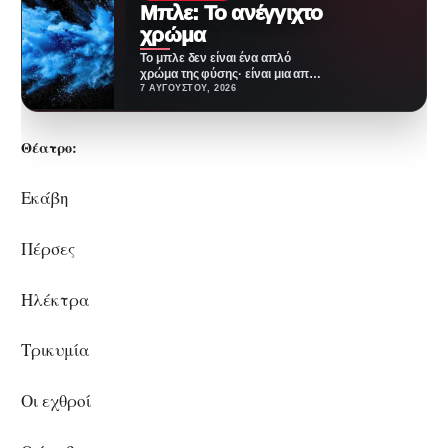
Μπλε: Το ανέγγιχτο
χρώμα
Το μπλε δεν είναι ένα απλό
χρώμα της φύσης· είναι μια από
τις πιο επιτυχημένες
7 ΑΥΓΟΎΣΤΟΥ, 2026
ψευδαισθήσεις…
Θέατρο:
Εκάβη
Πέρσες
Ηλέκτρα
Τρικυμία
Οι εχθροί