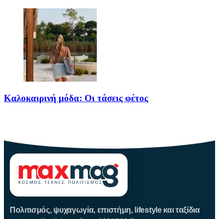
Καλοκαιρινή μόδα: Οι τάσεις φέτος
Καλοκαίρι αγαπημένο. Παραλίες, ξεκούραση και… ζέστη! Καμία
θερμοκρασία δε θα
Πολιτισμός, ψυχαγωγία, επιστήμη, lifestyle και ταξίδια