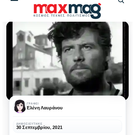
Αναζήτ
άρθρω
Γιάννης
ΓΡΆΦΕΙ
Ελένη Λαυράνου
Βόγλης:
Ένας
ΔΗΜΟΣΙΕΎΤΗΚΕ
30 Σεπτεμβρίου, 2021
σπουδαίος