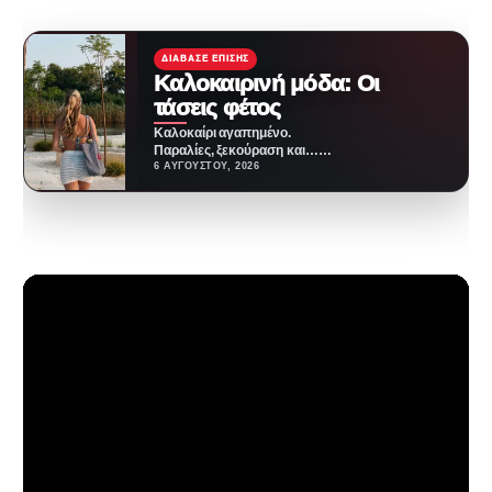
ΔΙΆΒΑΣΕ ΕΠΊΣΗΣ
Καλοκαιρινή μόδα: Οι
τάσεις φέτος
Καλοκαίρι αγαπημένο.
Παραλίες, ξεκούραση και…
ζέστη! Καμία θερμοκρασία δε θα
6 ΑΥΓΟΎΣΤΟΥ, 2026
μας περιορίσει από το να
έχουμε…